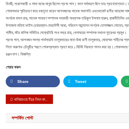
বিনয়ী, পরোপকারী ও সাদা মনের মানুষ ছিলেন প্রণব পাল। ফলে সর্বমহলে ছিল তার গ্রহণযোগ্যতা।
শোকসভায় স্মৃতিচারণ করে বক্তৃতা করেন আপনজনের সাবেক সভাপতি এডভোকেট ছগীর আহমেদ সাজ্জাদ, 
সংগঠক বাদল রায়, সাবেক সাধারণ সম্পাদক সহকারী অধ্যাপক তরিকুল ইসলাম হারুন, রাজনীতিবিদ এডভো
উপজেলা মহিলা ভাইস চেয়ারম্যান ফেরদৌসী আরা, পরিবেশ আন্দোলন সংগঠক তোফাজ্জল সোহেল, প্র
শামীম, মটর মালিক সমিতির সেক্রেটারি শংখ শুভ্র রায়, খেলাঘরের সম্পাদক শুধাংশু সুত্রধর প্রমুখ।
প্রণব পাল, আপনজন সদস্য পার্থসারথি তালুকদারের মাতা ঊষা রাণী তালুকদার, মোহাম্মদ শাহীনের 
পিতা অরুণাভ চৌধুরীর স্মরণে শোকপ্রস্থাব গ্রহণ করে ১ মিনিট নিরবতা পালন করা হয়। শোকসভায় 
রঞ্জন দাশ। বিজ্ঞপ্তি
শেয়ার করুন
Share
Tweet
Post navigation
বানিয়াচংয়ে ইঁদুর নিধন কার্যক্রম উদ্বোধন
সম্পর্কিত পোস্ট