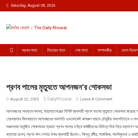
Skip to content
Saturday, August 08, 2026
দৈনিক খোয়াই । The Daily Khowai
Official Newspaper
প্রথম পাতা
ভিতরের পাতা
শেষ পাতা
সম্পাদকীয়
দেশে-বিদেশ
প্রণব পালের মৃত্যুতে আপনজন’র শোকসভা
DailyKhowai
August 22, 2020
Leave A Comment
On প্রণব পালের ম
আপনজনের অন্যতম সদস্য, শায়স্তোগঞ্জের বিশিষ্ট ব্যবসায়ী প্রণব পালের মৃত্যুতে শোকসভা করে
প্রেসক্লাব মিলনায়তনে আপনজনের সভাপতি এডভোকেট কামরুল হাছান চৌধুরীর সভাপতিত্বে ও সা
সঞ্চালনায় অনুষ্ঠিত শোকসভায় প্রয়াত প্রণব পালের বর্ণাঢ্য কর্মজীবনের বিভিন্ন দিক নিয়ে বক্তাগ
বক্তারা বলেন, প্রণব পাল পেশায় ঔষধ ব্যবসায়ী ছিলেন। কিন্তু ধর্মীয়, সামাজিক, সাংস্কৃিতক ও রা