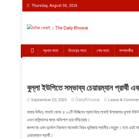
Skip to content
Thursday, August 06, 2026
দৈনিক খোয়াই । The Daily K
Official Newspaper
প্রথম পাতা
ভিতরের পাতা
শেষ পাতা
সম্পাদকীয়
বুল্লা ইউপিতে সম্ভাব্য চেয়ারম্যান প্রার্
DailyKhowai
September 20, 2020
Leave A Commen
বাহার উদ্দিন, লাখাই থেকে ॥ ২২টি বিচ্ছিন্ন গ্রাম নিয়ে লাখাই উপজেলার বুল্লা ইউন
এখন বাসিন্দাদের জন্য অভিশাপ হয়ে দাঁড়িয়েছে।
জনগণের এমন দুর্ভোগ নিরসনে অনেকটা নিরব ভূমিকায় স্থানীয় নেতৃবৃন্দ। তবে এরই ম
চেয়ারম্যান প্রার্থী।