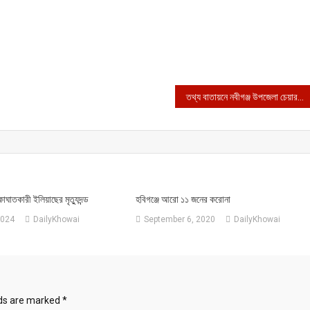
তথ্য বাতায়নে নবীগঞ্জ উপজেলা চেয়ারম্যান আলমগীর চৌধুরী
ঘাতকারী ইলিয়াছের মৃত্যুদন্ড
হবিগঞ্জে আরো ১১ জনের করোনা
2024
DailyKhowai
September 6, 2020
DailyKhowai
lds are marked
*