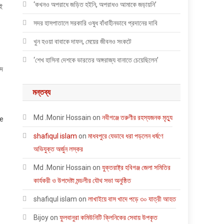
‘কখনও অপরাধে জড়িত হইনি, অপরাধও আমাকে জড়ায়নি’
াই
সদর হাসপাতালে সরকারি ওষুধ বাঁধাহীনভাবে প্রদানের দাবি
খুন হওয়া বাবাকে দাফন, মেয়ের জীবনও সংকটে
‘শেখ হাসিনা দেশকে ভারতের অঙ্গরাজ্য বানাতে চেয়েছিলেন’
েদ
মন্তব্য
Md .Monir Hossain
on
নবীগঞ্জে তরুণীর রহস্যজনক মৃত্যু
he
shafiqul islam
on
মাধবপুরে যেভাবে ধরা পড়লেন ধর্ষণে
অভিযুক্ত অর্জুন লস্কর
Md .Monir Hossain
on
যুক্তরাষ্ট্র হবিগঞ্জ জেলা সমিতির
কার্যকরী ও উপদেষ্টা মন্ডলীর যৌথ সভা অনুষ্ঠিত
shafiqul islam
on
লাখাইয়ে বাস খাদে পড়ে ৩০ যাত্রী আহত
Bijoy
on
ফুলবানুরা কমিউনিটি ক্লিনিকের সেবায় উপকৃত