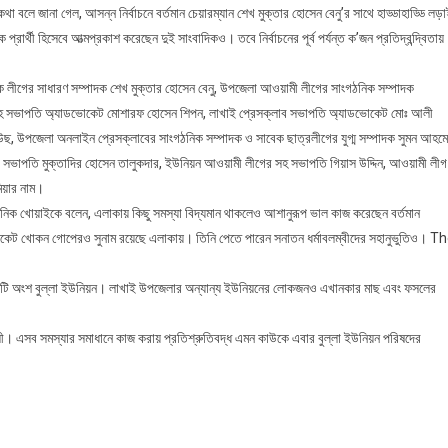
কথা বলে জানা গেল, আসন্ন নির্বাচনে বর্তমান চেয়ারম্যান শেখ মুক্তার হোসেন বেনু’র সাথে হাড্ডাহাড্ডি লড়
্থী হিসেবে আত্মপ্রকাশ করেছেন দুই সাংবাদিকও। তবে নির্বাচনের পূর্ব পর্যন্ত ক’জন প্রতিদ্বন্দ্বিতায়
 কৃষক লীগের সাধারণ সম্পাদক শেখ মুক্তার হোসেন বেনু, উপজেলা আওয়ামী লীগের সাংগঠনিক সম্পাদক
 সহ সভাপতি অ্যাডভোকেট মোশারফ হোসেন শিপন, লাখাই প্রেসক্লাব সভাপতি অ্যাডভোকেট মোঃ আলী
উছ, উপজেলা অনলাইন প্রেসক্লাবের সাংগঠনিক সম্পাদক ও সাবেক ছাত্রলীগের যুগ্ম সম্পাদক সুমন আহম
 সভাপতি মুক্তাদির হোসেন তালুকদার, ইউনিয়ন আওয়ামী লীগের সহ সভাপতি গিয়াস উদ্দিন, আওয়ামী লীগ
মিয়ার নাম।
ৈনিক খোয়াইকে বলেন, এলাকায় কিছু সমস্যা বিদ্যমান থাকলেও আশানুরূপ ভাল কাজ করেছেন বর্তমান
যাডভোকেট খোকন গোপেরও সুনাম রয়েছে এলাকায়। তিনি পেতে পারেন সনাতন ধর্মাবলম্বীদের সহানুভুতিও। T
ড় একটি অংশ বুল্লা ইউনিয়ন। লাখাই উপজেলার অন্যান্য ইউনিয়নের লোকজনও এখানকার মাছ এবং ফসলের
বাসী। এসব সমস্যার সমাধানে কাজ করায় প্রতিশ্রুতিবদ্ধ এমন কাউকে এবার বুল্লা ইউনিয়ন পরিষদের