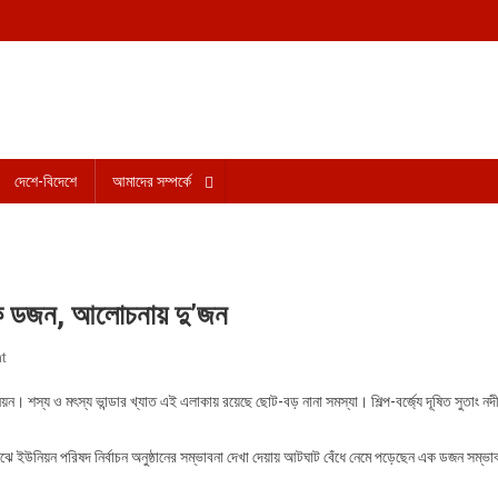
howai
দেশে-বিদেশে
আমাদের সম্পর্কে
থী এক ডজন, আলোচনায় দু’জন
t
On বুল্লা ইউপিতে সম্ভাব্য চেয়ারম্যান প্রার্থী এক ডজন, আলোচনায় দু’জন
িয়ন। শস্য ও মৎস্য ভান্ডার খ্যাত এই এলাকায় রয়েছে ছোট-বড় নানা সমস্যা। শিল্প-বর্জ্যে দূষিত সুতাং নদ
াঝে ইউনিয়ন পরিষদ নির্বাচন অনুষ্ঠানের সম্ভাবনা দেখা দেয়ায় আটঘাট বেঁধে নেমে পড়েছেন এক ডজন সম্ভাব