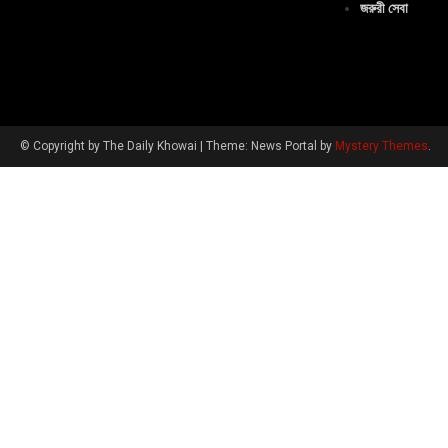
জরুরী সেবা
© Copyright by The Daily Khowai
|
Theme: News Portal by
Mystery Themes
.