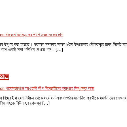
on বাহুবলে মহাসড়কের পাশে নবজাতকের লাশ
েহ উদ্ধার করা হয়েছে। গতকাল মঙ্গলবার সকাল ৮টায় উপজেলার দৌলতপুরে ঢাকা-সিলেট মহা
র পাশে একটি সাদা পলিথিন দেখতে পান। […]
ত আজ
on শায়েস্তাগঞ্জে আওয়ামী লীগ বিদ্রোহীদের ব্যাপারে সিদ্ধান্ত আজ
গ দলীয় বিদ্রোহীরা যেন নির্বাচন থেকে সরে যান এবং সংগঠন মনোনিত প্রার্থীকে সমর্থন দেন স
ল দশটায় শহরের টাউন হল রোডস্থ […]