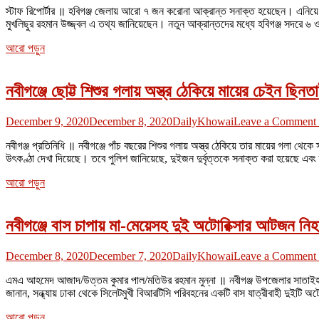
স্টাফ রিপোর্টার ॥ হবিগঞ্জ জেলায় আরো ৭ জন করোনা আক্রান্ত সনাক্ত হয়েছেন। এনিয়ে জ
মুখলিছুর রহমান উজ্জ্বল এ তথ্য জানিয়েছেন। নতুন আক্রান্তদের মধ্যে হবিগঞ্জ সদরে 
আরো পড়ুন
নবীগঞ্জে ছোট্ট শিশুর গলায় অস্ত্র ঠেকিয়ে মায়ের চেইন ছিনত
December 9, 2020
December 8, 2020
DailyKhowai
Leave a Comment
নবীগঞ্জ প্রতিনিধি ॥ নবীগঞ্জে পাঁচ বছরের শিশুর গলায় অস্ত্র ঠেকিয়ে তার মায়ের গলা থ
উৎকণ্ঠা দেখা দিয়েছে। তবে পুলিশ জানিয়েছে, দুইজন দুর্বৃত্তকে সনাক্ত করা হয়েছে এবং ত
আরো পড়ুন
নবীগঞ্জে বাস চাপায় মা-মেয়েসহ দুই অটোরিক্সার আটজন নি
December 8, 2020
December 7, 2020
DailyKhowai
Leave a Comment
এমএ আহমেদ আজাদ/উত্তম কুমার পাল/মতিউর রহমান মুন্না ॥ নবীগঞ্জ উপজেলার সাতাইহাল
জানান, সন্ধ্যায় ঢাকা থেকে সিলেটমুখী বিআরটিসি পরিবহনের একটি বাস যাত্রীবাহী দুইটি
আরো পড়ুন