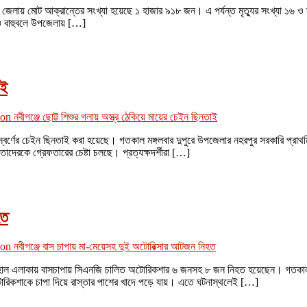
েলায় মোট আক্রান্তের সংখ্যা হয়েছে ১ হাজার ৯১৮ জন। এ পর্যন্ত মৃত্যুর সংখ্যা ১৬ ও স
৬ ও বাহুবলে উপজেলায় […]
াই
on নবীগঞ্জে ছোট্ট শিশুর গলায় অস্ত্র ঠেকিয়ে মায়ের চেইন ছিনতাই
েকে স্বর্ণের চেইন ছিনতাই করা হয়েছে। গতকাল মঙ্গলবার দুপুরে উপজেলার নহরপুর সরকারি প্র
াদেরকে গ্রেফতারের চেষ্টা চলছে। প্রত্যক্ষদর্শীরা […]
হত
on নবীগঞ্জে বাস চাপায় মা-মেয়েসহ দুই অটোরিক্সার আটজন নিহত
 এলাকায় বাসচাপায় সিএনজি চালিত অটোরিকশার ৬ জনসহ ৮ জন নিহত হয়েছেন। গতকাল সোমবার
 অটোরিকশাকে চাপা দিয়ে রাস্তার পাশের খাদে পড়ে যায়। এতে ঘটনাস্থলেই […]