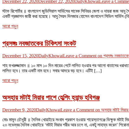
December 22, 2020
December 22, 2020
DailyKhowai
Leave a Comme
স্টাফ রিপোর্টার ॥ বাংলাদেশ জুডিসিয়াল সার্ভিসের সাবেক সিনিয়র জেলা ও দায়রা জজ আবু
একটি প্রজ্ঞাপন জারী করা হয়েছে। আবু সৈয়দ দিলজার হোসেন বাংলাদেশ সিভিল সার্ভিস (বিচা
আরো পড়ুন
প্রসঙ্গঃ নবজাতকের চিকিৎসা সংকট
December 15, 2020
DailyKhowai
Leave a Comment
on প্রসঙ্গঃ নবজাতকে
শাহ ফখরুজ্জামান ॥ ১০ মাস ১০ দিন মায়ের পেটে লালিত হওয়ার পর আলো বাতাসের ধরাধামে 
লালিত হবে। তার একটি নাম হবে। সবার আদরে বড় হবে। এটিই […]
আরো পড়ুন
অসহায় মটাই মিয়ার পাশে হেল্পিং হ্যান্ড হবিগঞ্জ
December 9, 2020
DailyKhowai
Leave a Comment
on অসহায় মটাই মিয়ার পাশ
মোঃ মামুন চৌধুরী ॥ দৈনিক খোয়াইয়ে সংবাদ প্রকাশ হওয়ায় শায়েস্তাগঞ্জে ভিক্ষুক মটাই ম
২৩ নভেম্বর দৈনিক খোয়াইয়ে ‘মটাই মিয়ার শরীর আর চলে না, একটু সাহায্য করেন’ শিরোনা