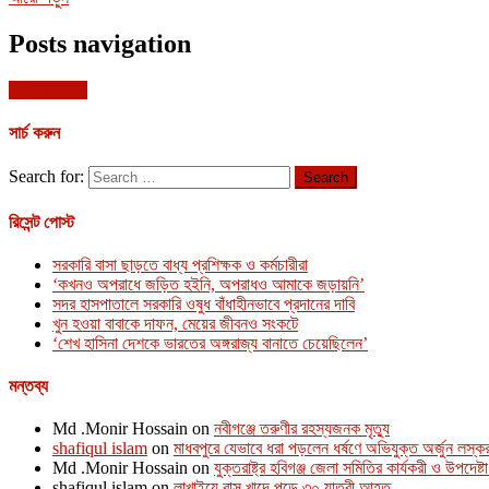
Posts navigation
Older posts
সার্চ করুন
Search for:
রিসেন্ট পোস্ট
সরকারি বাসা ছাড়তে বাধ্য প্রশিক্ষক ও কর্মচারীরা
‘কখনও অপরাধে জড়িত হইনি, অপরাধও আমাকে জড়ায়নি’
সদর হাসপাতালে সরকারি ওষুধ বাঁধাহীনভাবে প্রদানের দাবি
খুন হওয়া বাবাকে দাফন, মেয়ের জীবনও সংকটে
‘শেখ হাসিনা দেশকে ভারতের অঙ্গরাজ্য বানাতে চেয়েছিলেন’
মন্তব্য
Md .Monir Hossain
on
নবীগঞ্জে তরুণীর রহস্যজনক মৃত্যু
shafiqul islam
on
মাধবপুরে যেভাবে ধরা পড়লেন ধর্ষণে অভিযুক্ত অর্জুন লস্ক
Md .Monir Hossain
on
যুক্তরাষ্ট্র হবিগঞ্জ জেলা সমিতির কার্যকরী ও উপদেষ্
shafiqul islam
on
লাখাইয়ে বাস খাদে পড়ে ৩০ যাত্রী আহত