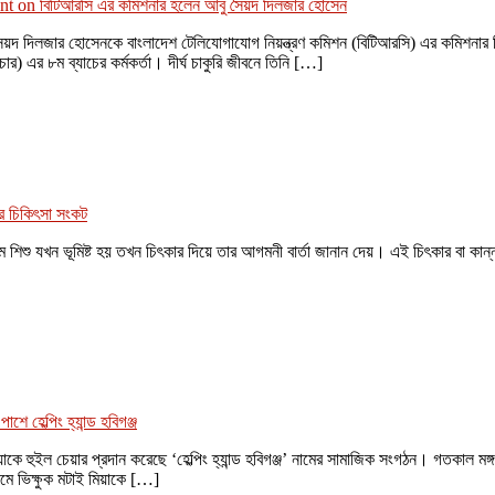
nt
on বিটিআরসি এর কমিশনার হলেন আবু সৈয়দ দিলজার হোসেন
 সৈয়দ দিলজার হোসেনকে বাংলাদেশ টেলিযোগাযোগ নিয়ন্ত্রণ কমিশন (বিটিআরসি) এর কমিশনার হি
র) এর ৮ম ব্যাচের কর্মকর্তা। দীর্ঘ চাকুরি জীবনে তিনি […]
র চিকিৎসা সংকট
শিশু যখন ভূমিষ্ট হয় তখন চিৎকার দিয়ে তার আগমনী বার্তা জানান দেয়। এই চিৎকার বা কান
ে হেল্পিং হ্যান্ড হবিগঞ্জ
িয়াকে হুইল চেয়ার প্রদান করেছে ‘হেল্পিং হ্যান্ড হবিগঞ্জ’ নামের সামাজিক সংগঠন। গতকাল 
মে ভিক্ষুক মটাই মিয়াকে […]