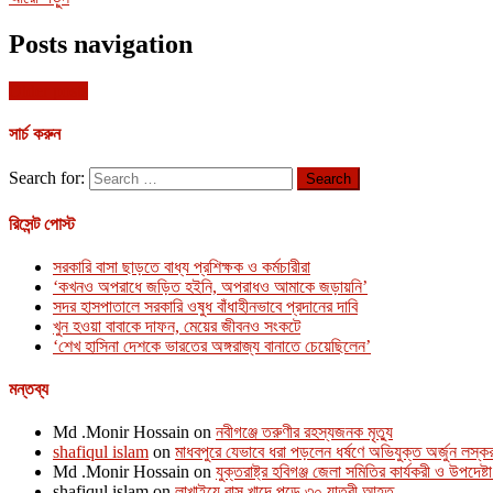
Posts navigation
Older posts
সার্চ করুন
Search for:
রিসেন্ট পোস্ট
সরকারি বাসা ছাড়তে বাধ্য প্রশিক্ষক ও কর্মচারীরা
‘কখনও অপরাধে জড়িত হইনি, অপরাধও আমাকে জড়ায়নি’
সদর হাসপাতালে সরকারি ওষুধ বাঁধাহীনভাবে প্রদানের দাবি
খুন হওয়া বাবাকে দাফন, মেয়ের জীবনও সংকটে
‘শেখ হাসিনা দেশকে ভারতের অঙ্গরাজ্য বানাতে চেয়েছিলেন’
মন্তব্য
Md .Monir Hossain
on
নবীগঞ্জে তরুণীর রহস্যজনক মৃত্যু
shafiqul islam
on
মাধবপুরে যেভাবে ধরা পড়লেন ধর্ষণে অভিযুক্ত অর্জুন লস্ক
Md .Monir Hossain
on
যুক্তরাষ্ট্র হবিগঞ্জ জেলা সমিতির কার্যকরী ও উপদেষ্
shafiqul islam
on
লাখাইয়ে বাস খাদে পড়ে ৩০ যাত্রী আহত