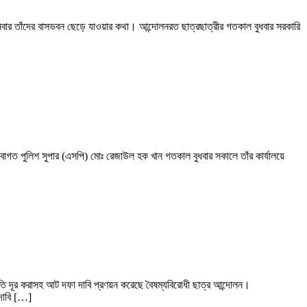
 শনিবার তাঁদের বাসভবন ছেড়ে যাওয়ার কথা। আন্দোলনরত ছাত্রছাত্রীর গতকাল বুধবার সরকারি
াগত পুলিশ সুপার (এসপি) মোঃ রেজাউল হক খান গতকাল বুধবার সকালে তাঁর কার্যালয়ে
থিতি দূর করাসহ আট দফা দাবি প্রণয়ন করেছে বৈষম্যবিরোধী ছাত্র আন্দোলন।
 দাবি […]