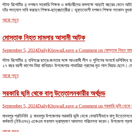
স্টাফ রিপোর্টার ॥ দশজন সহকারি শিক্ষক ও কর্মচারীদের কমপক্ষে আড়াই বছরের বেতন আ
তাঁর পদত্যাগ দাবি করছেন শিক্ষক-ছাত্রছাত্রীরা। ভুক্তভোগী দশজন শিক্ষক গতকাল বুধব
আরো পড়ুন
মোস্তাক নিহত মামলার আসামী আটক
September 5, 2024
DailyKhowai
Leave a Comment
on মোস্তাক নিহত মা
স্টাফ রিপোর্টার ॥ হবিগঞ্জে ছাত্র-জনতার সঙ্গে আওয়ামী লীগ ও পুলিশের সংঘর্ষে গুলিবি
২৭ বছর বয়সী কাশেম মিয়া বানিয়াচং উপজেলায় পাথারিয়া গ্রামের মৃত লাল মিয়ার ছেলে। ম
আরো পড়ুন
সরকারি ভূমি থেকে বালু উত্তোলনকারীর অর্থদন্ড
September 5, 2024
DailyKhowai
Leave a Comment
on সরকারি ভূমি থেকে ব
মাধবপুর প্রতিনিধি ॥ মাধবপুর উপজেলায় সরকারি ভূমি থেকে বেআইনীভাবে বালু উত্তোলনের
কর্মকর্তা (ইউএনও) একেএম ফয়সাল ভ্রাম্যমাণ আদালত পরিচালনা করেন। উপজেলা প্রশাসন 
আরো পড়ুন