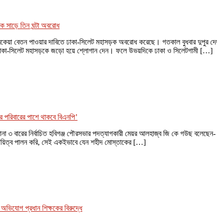
 সাড়ে তিন ঘন্টা অবরোধ
রা বকেয়া বেতন পাওয়ার দাবিতে ঢাকা-সিলেট মহাসড়ক অবরোধ করেছে। গতকাল বুধবার দুপুর দে
ঢাকা-সিলেট মহাসড়কে জড়ো হয়ে শ্লোগান দেন। ফলে উভয়দিকে ঢাকা ও সিলেটগামী […]
 পরিবারের পাশে থাকবে বিএনপি’
) ও টানা ৩ বারের নির্বাচিত হবিগঞ্জ পৌরসভার পদত্যাগকারী মেয়র আলহাজ্ব জি কে গউছ বলেছেন
দায়িত্ব পালন করি, সেই একইভাবে যেন শহীদ মোস্তাকের […]
ভিযোগ প্রধান শিক্ষকের বিরুদ্ধে