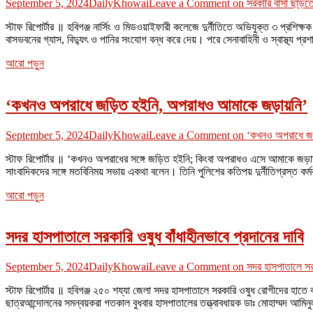
September 5, 2024
DailyKhowai
Leave a Comment
on সরকারি বাসা ছাড়তে ব
স্টাফ রিপোর্টার ॥ হবিগঞ্জ নার্সিং ও মিডওয়াইফারী কলেজে দুর্নীতিতে অভিযুক্ত ৩ প্রশ
বাসভবনের গ্যাস, বিদ্যুৎ ও পানির সংযোগ বন্ধ করে দেয়। পরে সেনাবাহিনী ও স্বাস্থ্য প্
আরো পড়ুন
‘কখনও অপরাধে জড়িত হইনি, অপরাধও আমাকে জড়ায়নি’
September 5, 2024
DailyKhowai
Leave a Comment
on ‘কখনও অপরাধে জড়
স্টাফ রিপোর্টার ॥ ‘কখনও অপরাধের সঙ্গে জড়িত হইনি; কিংবা অপরাধও এসে আমাকে জড়ায়ন
সাংবাদিকদের সঙ্গে মতবিনিময় সভায় একথা বলেন। তিনি পুলিশের কতিপয় দুর্নীতিগ্রস্ত কর্
আরো পড়ুন
সদর হাসপাতালে সরকারি ওষুধ বাঁধাহীনভাবে প্রদানের দাবি
September 5, 2024
DailyKhowai
Leave a Comment
on সদর হাসপাতালে সরকা
স্টাফ রিপোর্টার ॥ হবিগঞ্জ ২৫০ শয্যা জেলা সদর হাসপাতালে সরকারি ওষুধ রোগীদের হাতে 
ছাত্রআন্দোলনের সমন্বয়করা গতকাল বুধবার হাসপাতালের তত্ত্বাবধায়ক ডাঃ মোহাম্মদ আম