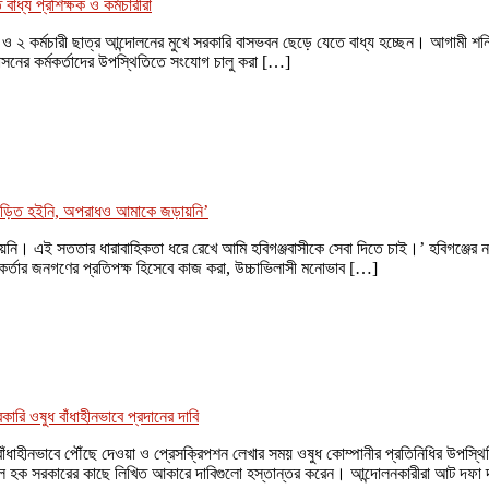
াধ্য প্রশিক্ষক ও কর্মচারীরা
িক্ষক ও ২ কর্মচারী ছাত্র আন্দোলনের মুখে সরকারি বাসভবন ছেড়ে যেতে বাধ্য হচ্ছেন। আগামী
রশাসনের কর্মকর্তাদের উপস্থিতিতে সংযোগ চালু করা […]
িত হইনি, অপরাধও আমাকে জড়ায়নি’
ি। এই সততার ধারাবাহিকতা ধরে রেখে আমি হবিগঞ্জবাসীকে সেবা দিতে চাই।’ হবিগঞ্জের নব
মকর্তার জনগণের প্রতিপক্ষ হিসেবে কাজ করা, উচ্চাভিলাসী মনোভাব […]
রি ওষুধ বাঁধাহীনভাবে প্রদানের দাবি
বাঁধাহীনভাবে পৌঁছে দেওয়া ও প্রেসক্রিপশন লেখার সময় ওষুধ কোম্পানীর প্রতিনিধির উপস্
িনুল হক সরকারের কাছে লিখিত আকারে দাবিগুলো হস্তান্তর করেন। আন্দোলনকারীরা আট দফা