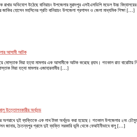
টকে রাখার অভিযোগ উঠেছে বানিয়াচং উপজেলার মুরাদপুর এসইএসডিপি মডেল উচ্চ বিদ্যালয়ের
ার জাকির হোসেন মহসিনের প্রতি বানিয়াচং উপজেলা প্রশাসন ও জেলা মাধ্যমিক শিক্ষা […]
মলার আসামী আটক
দ্ধ হয়ে মোস্তাক মিয়া হত্যা মামলার এক আসামীকে আটক করেছে র‌্যাব। গতকাল রাত বারোটায় ন
োস্তাক মিয়া হত্যা মামলার এজাহারনামীয় […]
ালু উত্তোলনকারীর অর্থদন্ড
 অপরাধে দুই ব্যক্তিকে এক লাখ টাকা অর্থদন্ড করা হয়েছে। গতকাল উপজেলার ২নং চৌমুহনী 
জানায়, চৈতন্যপুর গ্রামে দুই ব্যক্তি সরকারি ভূমি থেকে বেআইনীভাবে বালু […]