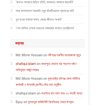
‘কখনও অপরাধে জড়িত হইনি, অপরাধও আমাকে জড়ায়নি’
সদর হাসপাতালে সরকারি ওষুধ বাঁধাহীনভাবে প্রদানের দাবি
খুন হওয়া বাবাকে দাফন, মেয়ের জীবনও সংকটে
‘শেখ হাসিনা দেশকে ভারতের অঙ্গরাজ্য বানাতে চেয়েছিলেন’
মন্তব্য
Md .Monir Hossain
on
নবীগঞ্জে তরুণীর রহস্যজনক মৃত্যু
shafiqul islam
on
মাধবপুরে যেভাবে ধরা পড়লেন ধর্ষণে
অভিযুক্ত অর্জুন লস্কর
Md .Monir Hossain
on
যুক্তরাষ্ট্র হবিগঞ্জ জেলা সমিতির
কার্যকরী ও উপদেষ্টা মন্ডলীর যৌথ সভা অনুষ্ঠিত
shafiqul islam
on
লাখাইয়ে বাস খাদে পড়ে ৩০ যাত্রী আহত
Bijoy
on
ফুলবানুরা কমিউনিটি ক্লিনিকের সেবায় উপকৃত