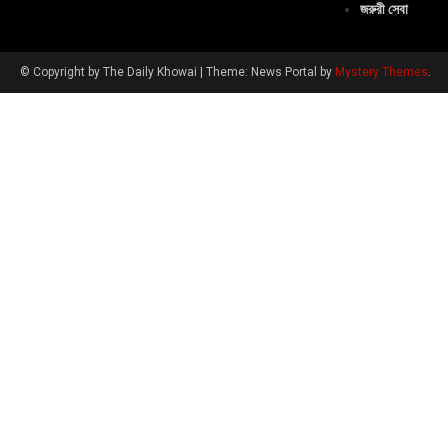
জরুরী সেবা
© Copyright by The Daily Khowai
|
Theme: News Portal by
Mystery Themes
.