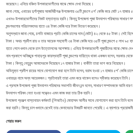
করেছেন। এনিয়ে বঞ্চিত উপকারভোগীদের মাঝে ক্ষোভ দেখা দিয়েছে।
জানা গেছে, এবারের দুর্গাপূজায় আজমিরীগঞ্জ উপজেলায় ৩৫টি মন্ডপে ৫শ’ কেজি করে মোট ১৭ হাজার
এখনও উপকারভোগীদের নিকট হস্তান্তর হয়নি। কিন্তু উপজেলা পূজা উদযাপন পরিষদের সাধারণ সম্প
মন্ডপগুলোর পরিচালকদের হাতে ৩৪ টাকা কেজি দরে টাকা বিতরণ করেছেন।
অনুসন্ধানে জানা গেছে, চলতি বাজারে প্রতি কেজি চালের দাম (মোটা) ৪২ থেকে ৪৫ টাকা। সেই হিস
টাকা। অথচ প্রদীপ রায় ও তার আরেক সহযোগী ৩৪ টাকা কেজি দরে ৩৫টি পূজা মন্ডপে ৫ লাখ ৯৫ হ
হাতে পেলে গুদান থেকে চাল উত্তোলনের অপেক্ষায়। এনিয়ে উপকারভোগী পূজারীদের মাঝে ক্ষোভ দে
নাম প্রকাশে অনিচ্ছুক পাহাড়পুর কায়স্থহাটি পূজা মন্ডপের দায়িত্বে থাকা একজন বলেন, সরকার থেকে 
টাকা। কিন্তু নেতৃবৃন্দ আমাদেরকে দিয়েছেন ১৭ হাজার টাকা। বাকীটা তারা ভাগ করে নিয়েছেন।
অভিযুক্ত প্রদীপ রায়ের সাথে যোগাযোগ করা হলে তিনি বলেন, বরাদ্দ হওয়া ১৭ হাজার ৫শ’ কেজি চাল
ওবায়দুর নামে অন্য আরেকজন। প্রতিবারই তারা এমন করে থাকেন বলেও স্বীকার করেছেন তিনি।
এ প্রসঙ্গে উপজেলা পূজা উদযাপন পরিষদের সভাপতি জীবন চন্দ বলেন, সাধারণ সম্পাদককে আমি বার
উদযাপন পরিষদ নেতা হওয়া সত্ত্বেও এমন কাজ করা তার ঠিক হয়নি।
উপজেলা প্রকল্প বাস্তবায়ন কর্মকর্তা (পিআইও) মোহাম্মদ আলীর সাথে যোগাযোগ করা হলে তিনি বল
করা হয়নি। কিন্তু চাল গুদামে রেখেই তার কেনাবেচার বিষয়টি জানতে পেরেছি। এ ব্যাপারে প্রয়োজনী
শেয়ার করুন