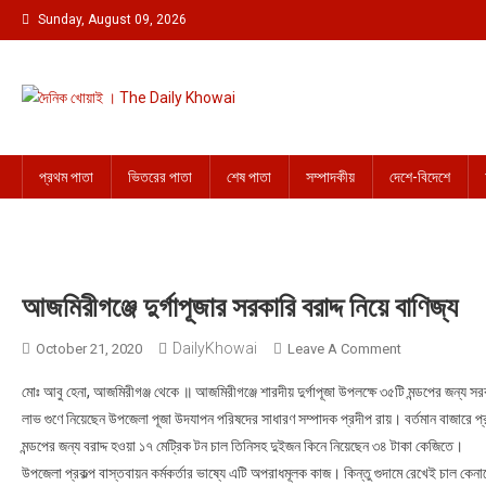
Skip to content
Sunday, August 09, 2026
দৈনিক খোয়াই । The Daily Khowai
Official Newspaper
প্রথম পাতা
ভিতরের পাতা
শেষ পাতা
সম্পাদকীয়
দেশে-বিদেশে
আজমিরীগঞ্জে দুর্গাপূজার সরকারি বরাদ্দ নিয়ে বাণিজ্য
DailyKhowai
October 21, 2020
Leave A Comment
On আজমিরীগঞ্জে দুর
মোঃ আবু হেনা, আজমিরীগঞ্জ থেকে ॥ আজমিরীগঞ্জে শারদীয় দুর্গাপূজা উপলক্ষে ৩৫টি মন্ডপের জন্য সরক
লাভ গুণে নিয়েছেন উপজেলা পূজা উদযাপন পরিষদের সাধারণ সম্পাদক প্রদীপ রায়। বর্তমান বাজারে 
মন্ডপের জন্য বরাদ্দ হওয়া ১৭ মেট্রিক টন চাল তিনিসহ দুইজন কিনে নিয়েছেন ৩৪ টাকা কেজিতে।
উপজেলা প্রকল্প বাস্তবায়ন কর্মকর্তার ভাষ্যে এটি অপরাধমূলক কাজ। কিন্তু গুদামে রেখেই চাল কেন