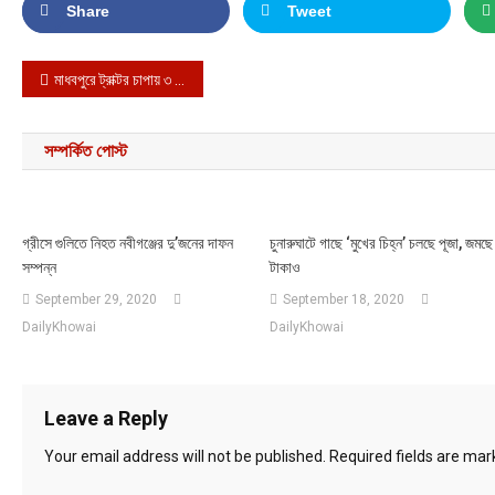
Share
Tweet
Post navigation
মাধবপুরে ট্রাক্টর চাপায় ৩ মোটরসাইকেল আরোহী নিহত
সম্পর্কিত পোস্ট
গ্রীসে গুলিতে নিহত নবীগঞ্জের দু’জনের দাফন
চুনারুঘাটে গাছে ‘মুখের চিহ্ন’ চলছে পূজা, জমছে
সম্পন্ন
টাকাও
September 29, 2020
September 18, 2020
DailyKhowai
DailyKhowai
Leave a Reply
Your email address will not be published.
Required fields are ma