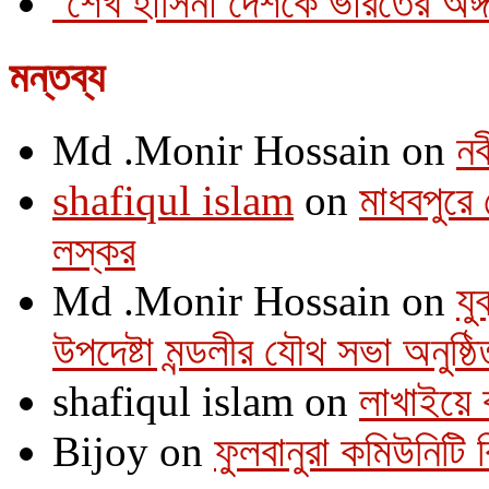
‘শেখ হাসিনা দেশকে ভারতের অঙ্গ
মন্তব্য
Md .Monir Hossain
on
নব
shafiqul islam
on
মাধবপুরে 
লস্কর
Md .Monir Hossain
on
যু
উপদেষ্টা মন্ডলীর যৌথ সভা অনুষ্ঠি
shafiqul islam
on
লাখাইয়ে 
Bijoy
on
ফুলবানুরা কমিউনিটি