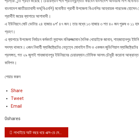
প্রস্তÍুতি গ্রহন করেছে। চেয়ারম্যান পদে প্রতিদ্বন্দ্বিতা করবেন বাংলাদেশ আওয়ামী লীগ মনোনীত
বাংলাদেশ জাতীয়তাবাদী দল(বিএনপি) মনোনীত প্রার্থী উপজেলা বিএনপির আহবায়ক পারভেজ হোসেন 
প্রার্থীই জয়ের ব্যাপারে আশাবাদী।
এ ইউনিয়নে মোট ভোটার ২৪ হাজার ৬শ’ ৪৭ জন। তার মধ্যে ১৩ হাজার ৩ শত ৪০ জন পুরুষ ও ১১ হা
গ্রহণ।
এ ব্যাপারে উপজেলা নির্বাচন কর্মকর্তা মুহাম্মদ মনিরুজ্জামান দৈনিক খোয়াইকে জানান, শাহজাহানপুর ইউন
সদস্য থাকবে। ৩জন নিবার্হী ম্যাজিষ্ট্রেটের নেতৃত্বে মোবাইল টিম ও একজন জুডিশিয়াল ম্যাজিষ্ট্রেটে
প্রসঙ্গত, গত ২৯ জুলাই শাহজাহানপুর ইউনিয়নের চেয়ারম্যান তৌফিক আলম চৌধুরী করোনা আক্রান্ত হয়ে 
কমিশন।
শেয়ার করুন
Share
Tweet
Email
0
shares
Post navigation
লাখাইয়ে আট বছর ধরে এক্স-রে মেশিন অকেজো থাকায় ভোগান্তি