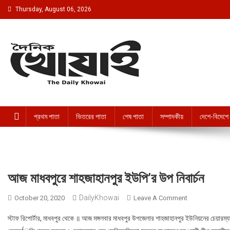
Skip to content
Thursday, August 06, 2026
দৈনিক খোয়াই । The Daily Khowai
Official Newspaper
প্রথম পাতা
ভিতরের পাতা
শেষ পাতা
সম্পাদকীয়
দেশে-বিদেশে
আজ মাধবপুরে শাহজাহানপুর ইউপি’র উপ নিবার্চন
DailyKhowai
October 20, 2020
Leave A Comment
On আজ মাধবপুরে শা
স্টাফ রিপোর্টার, মাধবপুর থেকে ॥ আজ মঙ্গলবার মাধবপুর উপজেলার শাহজাহানপুর ইউনিয়নের চেয়ারম্যান