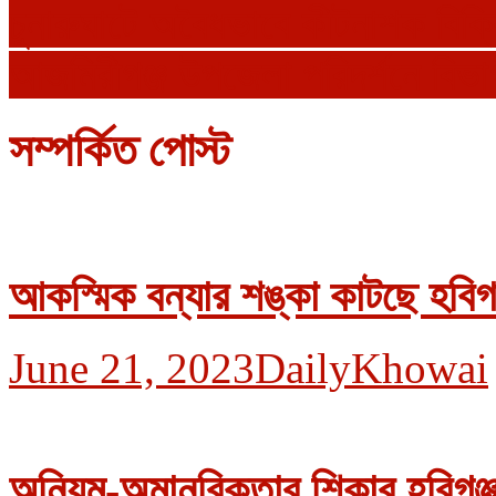
চুনারুঘাটে অবৈধভাবে কীটনাশক বিক্
আজমিরীগঞ্জ উপজেলা পরিদর্শনে বিভ
সম্পর্কিত পোস্ট
আকস্মিক বন্যার শঙ্কা কাটছে হবিগঞ
June 21, 2023
DailyKhowai
অনিয়ম-অমানবিকতার শিকার হবিগঞ্জ 