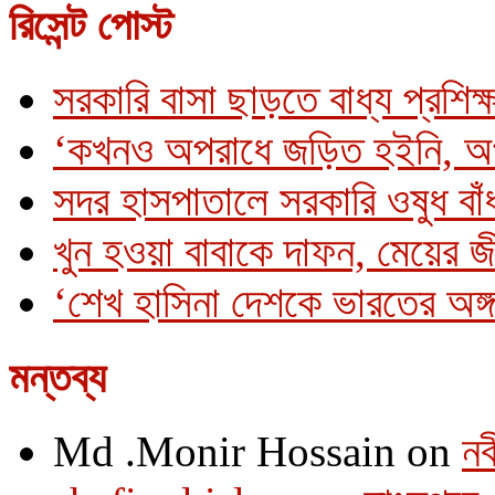
রিসেন্ট পোস্ট
সরকারি বাসা ছাড়তে বাধ্য প্রশিক্
‘কখনও অপরাধে জড়িত হইনি, অ
সদর হাসপাতালে সরকারি ওষুধ বাঁধ
খুন হওয়া বাবাকে দাফন, মেয়ের 
‘শেখ হাসিনা দেশকে ভারতের অঙ্গ
মন্তব্য
Md .Monir Hossain
on
নব