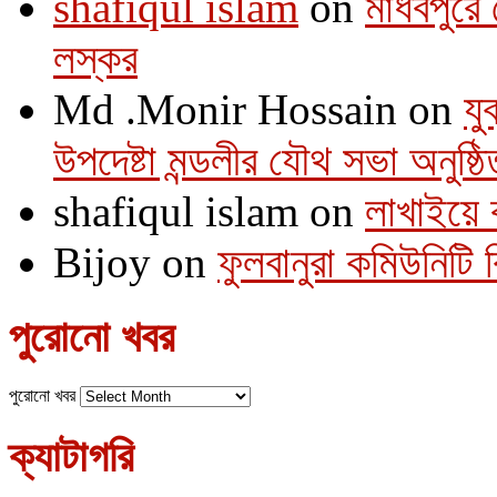
shafiqul islam
on
মাধবপুরে 
লস্কর
Md .Monir Hossain
on
যু
উপদেষ্টা মন্ডলীর যৌথ সভা অনুষ্ঠি
shafiqul islam
on
লাখাইয়ে 
Bijoy
on
ফুলবানুরা কমিউনিটি
পুরোনো খবর
পুরোনো খবর
ক্যাটাগরি