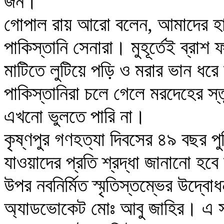
জন।
গোপাল রায় আরো বলেন, আমাদের হাত
পাকিস্তানি সেনারা। মুহূর্তেই ব্রা
মাটিতে লুটিয়ে পড়ি ও মরার ভান ধর
পাকিস্তানিরা চলে গেলে মরদেহের স
এখনো ভুলতে পারি না।
কৃষ্ণপুর গণহত্যা দিবসের ৪৯ বছর প
যাওয়াদের প্রতি শ্রদ্ধা জানানো হব
উপর নবনির্মিত স্মৃতিস্তম্ভের উদ্
অ্যাডভোকেট মোঃ আবু জাহির। এ স