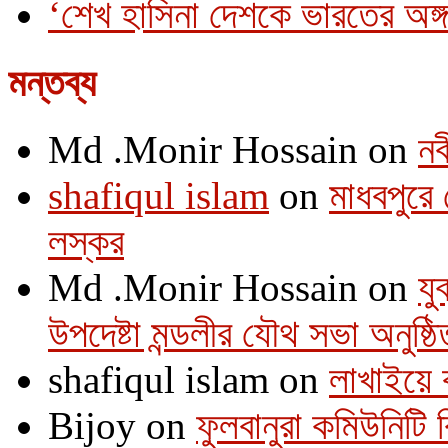
‘শেখ হাসিনা দেশকে ভারতের অঙ্গ
মন্তব্য
Md .Monir Hossain
on
নব
shafiqul islam
on
মাধবপুরে 
লস্কর
Md .Monir Hossain
on
যু
উপদেষ্টা মন্ডলীর যৌথ সভা অনুষ্ঠি
shafiqul islam
on
লাখাইয়ে 
Bijoy
on
ফুলবানুরা কমিউনিটি