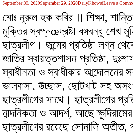
September 30, 2020
September 29, 2020
DailyKhowai
Leave a Comm
মোঃ নূরুল হক কবির ॥ শিক্ষা, শান্
মুক্তির স্বপ্নœদ্রষ্টা বঙ্গবন্ধু শেখ
ছাত্রলীগ। জন্মের প্রতিষ্ঠা লগ্ন থে
জাতির স্বায়ত্তশাসন প্রতিষ্ঠা, দুঃশা
স্বাধীনতা ও স্বাধীকার আন্দোলনে
ভালবাসা, উচ্ছাস, ছোটখাট সহ অসং
ছাত্রলীগের সাথে। ছাত্রলীগের প্রত
নান্দনিকতা ও আদর্শ, আছে ক্ষুদিরা
ছাত্রলীগের রয়েছে সোনালি অতীত, প