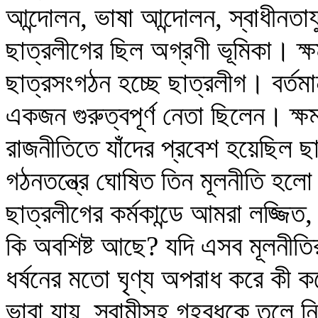
আন্দোলন, ভাষা আন্দোলন, স্বাধীনতাযু
ছাত্রলীগের ছিল অগ্রণী ভূমিকা। ক্
ছাত্রসংগঠন হচ্ছে ছাত্রলীগ। বর্তমা
একজন গুরুত্বপূর্ণ নেতা ছিলেন। ক
রাজনীতিতে যাঁদের প্রবেশ হয়েছিল 
গঠনতন্ত্রে ঘোষিত তিন মূলনীতি হলো শি
ছাত্রলীগের কর্মকান্ডে আমরা লজ্জিত
কি অবশিষ্ট আছে? যদি এসব মূলনীতির
ধর্ষনের মতো ঘৃণ্য অপরাধ করে কী ক
ভাবা যায়, স্বামীসহ গৃহবধুকে তুলে নি