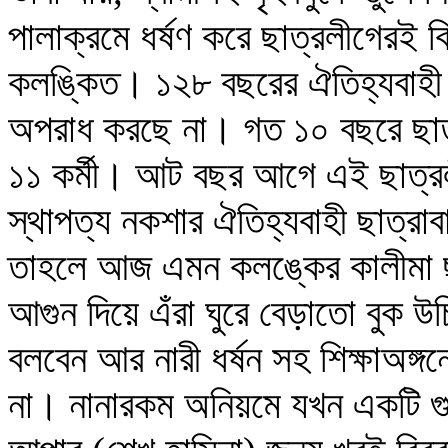
পালাক্রমে ধর্ষণ করে ছাত্রলীগেরই ক
কলঙ্কিত। ১২৮ বছরের ঐতিহ্যবাহী
অপরাধ করছে না। গত ১০ বছরে ছাত্
১১ কর্মী। আট বছর আগে এই ছাত্রলী
স্থাপত্য নকশার ঐতিহ্যবাহী ছাত্র
তাহলে আজ এমন কলঙ্কের কালীমা ছ
আগুন দিয়ে এঁরা ঘুরে বেড়াতো বুক উচ
বলবেন আর নারী ধর্ষন সহ শিক্ষাঅঙ্গন
না। নানারকম অনিয়মে যখন একটি গুর