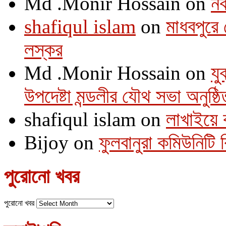
Md .Monir Hossain
on
নব
shafiqul islam
on
মাধবপুরে 
লস্কর
Md .Monir Hossain
on
যু
উপদেষ্টা মন্ডলীর যৌথ সভা অনুষ্ঠি
shafiqul islam
on
লাখাইয়ে 
Bijoy
on
ফুলবানুরা কমিউনিটি
পুরোনো খবর
পুরোনো খবর