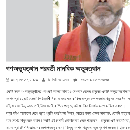
গণঅভ্যুত্থান পরবর্তী মানবিক অভ্যুত্থান
DailyKhowai
August 27, 2024
Leave A Comment
On গণঅভ্যুত্থান 
একটি সফল গণঅভ্যুত্থানের পরপরই আমরা আবারও দেখলাম দেশের মানুষের একটি অন্যরকম মানবিক 
দেশের প্রায় ২৬টি জেলা বিপর্যস্তÑ ঠিক সে সময় অবাক বিস্ময়ে প্রত্যক্ষ করলাম মানুষের সহমর্মিতা
ধনী; যার যা কিছু আছে তাই নিয়ে সবাই ঝাপিয়ে পড়েছে এই মানবিক বিপর্যয়কে মোকাবিলা করতে।
বন্যা যদিও আমাদের দেশে প্রায় প্রতি বছরই হয় কিন্তু এবারের বন্যা যেমন আকস্মাৎ, তেমনি মাত্রার 
বলে দেশের মানুষ দমে যায়নি। সবাই এই বিপর্যয় মোকাবিলায় নেমে পড়েছেন। মানুষের এই সহযোগিতা
আমরা প্রায়ই বলি আমাদের দেশপ্রেম খুব কম। কিন্তু দেশের মানুষ তা ভূল প্রমাণ করেছে। হাজার হাজ