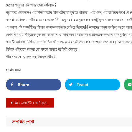
দেশের মানুষের এই অপরাজেয় কর্মকান্ডে?
প্রবাসের লোকজনও এই মানবিকতার ঝাঁজ-তীব্রতা বুঝতে পাড়ছে। এই দেশ, এই জাতিকে রুখে দেওয়ার স
আমরা আমাদের দেশটাকে অনেক ভালবাসি। শুধু দরকার মানুষদেরকে একটু সুযোগ করে দেওয়ার। সেই প
এখনকার এই সহমর্মিতার বিশাল কর্মযজ্ঞ সবাইকে দেখিয়ে দিয়েছেÑ আমাদের মানুষ সবকিছু করতে পা
দেশবাসীর এই শক্তিকে বুক ভরা ভালবাসা ও অভিনন্দন। আমাদের রাজনৈতিক দলগুলো যেন বুঝতে পারে
পরবর্তী কর্মপন্থা নির্ধারণে সাম্প্রতিক ঘটনা থেকে অবশ্যই তাদেরকে সংশোধন হতে হবে। তা না হলে 
মিলিত শক্তিকে আমরা যেন কাজে লাগাই প্রতিটি ক্ষেত্রে।
শামীম আহছান, সম্পাদক, দৈনিক খোয়াই
শেয়ার করুন
Share
Tweet
Post navigation
‘আর আধামিটার পানি হলেই তলিয়ে যেত হবিগঞ্জ শহর’
সম্পর্কিত পোস্ট