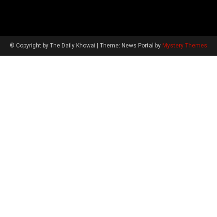
© Copyright by The Daily Khowai
|
Theme: News Portal by
Mystery Themes
.