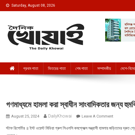
Skip to content
Saturday, August 08, 2026
দৈনিক খোয়াই । The Daily Khowai
Official Newspaper
প্রথম পাতা
ভিতরের পাতা
শেষ পাতা
সম্পাদকীয়
দেশে-বিদে
গণমাধ্যমে হামলা করা স্বাধীন সাংবাদিকতার জন্য হুমক
DailyKhowai
August 25, 2024
Leave A Comment
On গণমাধ্যমে হা
স্টাফ রিপোর্টার ॥ ইস্ট ওয়েস্ট মিডিয়া গ্রুপ পিএলসি কমপ্লেক্সে সন্ত্রাসী হামলায় জড়িতদের দ্রুত গ্