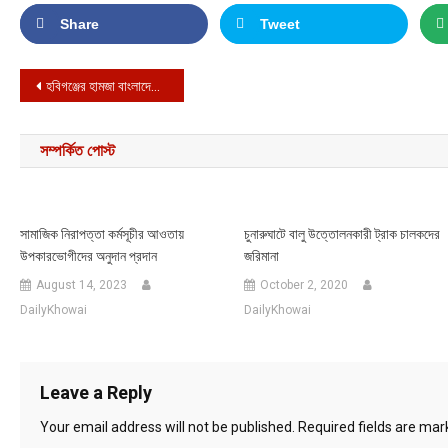
Share
Tweet
Post navigation
হবিগঞ্জের হামজা বাংলাদেশের হয়ে খেলবেন
সম্পর্কিত পোস্ট
সামাজিক নিরাপত্তা কর্মসূচীর আওতায়
চুনারুঘাটে বালু উত্তোলনকারী ট্রাক চালকদের
উপকারভোগীদের অনুদান প্রদান
জরিমানা
August 14, 2023
October 2, 2020
DailyKhowai
DailyKhowai
Leave a Reply
Your email address will not be published.
Required fields are ma