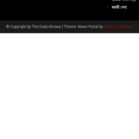
জরুরী সেবা
© Copyright by The Daily Khowai
|
Theme: News Portal by
Mystery Themes
.