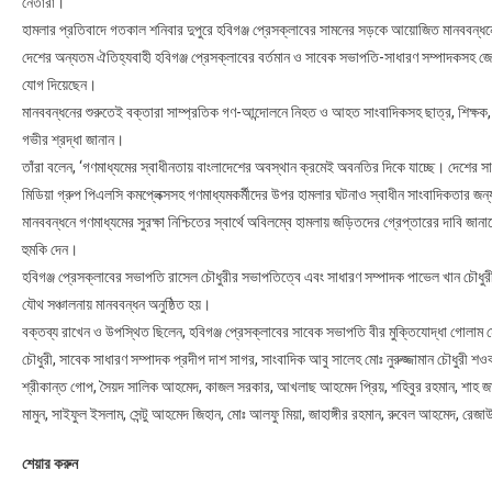
নেতারা।
হামলার প্রতিবাদে গতকাল শনিবার দুপুরে হবিগঞ্জ প্রেসক্লাবের সামনের সড়কে আয়োজিত মানববন্ধন
দেশের অন্যতম ঐতিহ্যবাহী হবিগঞ্জ প্রেসক্লাবের বর্তমান ও সাবেক সভাপতি-সাধারণ সম্পাদকসহ জেল
যোগ দিয়েছেন।
মানববন্ধনের শুরুতেই বক্তারা সাম্প্রতিক গণ-আন্দোলনে নিহত ও আহত সাংবাদিকসহ ছাত্র, শিক্ষক, 
গভীর শ্রদ্ধা জানান।
তাঁরা বলেন, ‘গণমাধ্যমের স্বাধীনতায় বাংলাদেশের অবস্থান ক্রমেই অবনতির দিকে যাচ্ছে। দেশের স
মিডিয়া গ্রুপ পিএলসি কমপ্লেক্সসহ গণমাধ্যমকর্মীদের উপর হামলার ঘটনাও স্বাধীন সাংবাদিকতার জন্
মানববন্ধনে গণমাধ্যমের সুরক্ষা নিশ্চিতের স্বার্থে অবিলম্বে হামলায় জড়িতদের গ্রেপ্তারের দাবি জ
হুমকি দেন।
হবিগঞ্জ প্রেসক্লাবের সভাপতি রাসেল চৌধুরীর সভাপতিত্বে এবং সাধারণ সম্পাদক পাভেল খান চৌধুরী
যৌথ সঞ্চালনায় মানববন্ধন অনুষ্ঠিত হয়।
বক্তব্য রাখেন ও উপস্থিত ছিলেন, হবিগঞ্জ প্রেসক্লাবের সাবেক সভাপতি বীর মুক্তিযোদ্ধা গোলাম
চৌধুরী, সাবেক সাধারণ সম্পাদক প্রদীপ দাশ সাগর, সাংবাদিক আবু সালেহ মোঃ নুরুজ্জামান চৌধুরী শ
শ্রীকান্ত গোপ, সৈয়দ সালিক আহমেদ, কাজল সরকার, আখলাছ আহমেদ প্রিয়, শহিবুর রহমান, শাহ জাল
মামুন, সাইফুল ইসলাম, সেন্টু আহমেদ জিহান, মোঃ আলফু মিয়া, জাহাঙ্গীর রহমান, রুবেল আহমেদ, রে
শেয়ার করুন