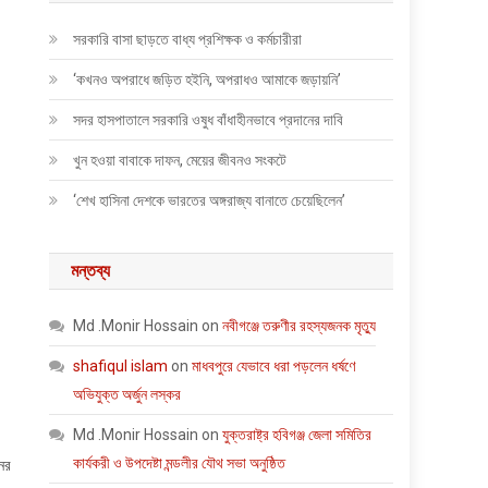
সরকারি বাসা ছাড়তে বাধ্য প্রশিক্ষক ও কর্মচারীরা
‘কখনও অপরাধে জড়িত হইনি, অপরাধও আমাকে জড়ায়নি’
সদর হাসপাতালে সরকারি ওষুধ বাঁধাহীনভাবে প্রদানের দাবি
খুন হওয়া বাবাকে দাফন, মেয়ের জীবনও সংকটে
‘শেখ হাসিনা দেশকে ভারতের অঙ্গরাজ্য বানাতে চেয়েছিলেন’
মন্তব্য
Md .Monir Hossain
on
নবীগঞ্জে তরুণীর রহস্যজনক মৃত্যু
shafiqul islam
on
মাধবপুরে যেভাবে ধরা পড়লেন ধর্ষণে
অভিযুক্ত অর্জুন লস্কর
Md .Monir Hossain
on
যুক্তরাষ্ট্র হবিগঞ্জ জেলা সমিতির
কার্যকরী ও উপদেষ্টা মন্ডলীর যৌথ সভা অনুষ্ঠিত
ের