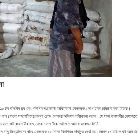
না
On চুনারুঘাটে বিক্রয় নিষিদ্ধ পলিথিন জব্দ, জরিমানা
দ্ধ ১০ টন পলিথিন জব্দ এবং পলিথিন সংরক্ষণের অভিযোগে একজনকে ১ লাখ টাকা জরিমানা করা হয়েছে।
ন্দ্র পাল র‌্যাবের সহযোগিতায় বাল্লা রোড এলাকায় অভিযান পরিচালনা করেন। সে সময় ব্যবসায়ীর হেফাজতে
 অভিযোগে ওই ব্যবসায়ীর কাছ থেকে ১ লাখ টাকা জরিমানা আদায় করেছেন তিনি।
বে বালু উত্তোলনের দায়ে একজনকে ১৫ দিনের বিনাশ্রম কারাদন্ড দেয়া হয়। দৈনিক খোয়াইকে দুই অভিযান