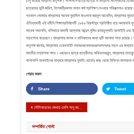
চালু করেছে মাদ্রাসা কর্তৃপক্ষ। পাশাপাশি ছাত্র-ছাত্রী ও মাদ্রাসা সংশ্লিষ্টদের ড
ছাত্রদের ভূমি জরিপ, ইলেকট্রিকসহ নানান কর্ম প্রশিক্ষণ দেওয়ার পরিকল্পনাও রয়েছে ব
গতকাল সোমবার মাদ্রাসার সাবেক মুহাদ্দিস মাওলানা জয়নুল আবেদিন, মাদ্রাসার মুহতাম
ঐতিহ্যবাহী এই দ্বীনি শিক্ষাপ্রতিষ্ঠানটি ১৯৪৬ খ্রিস্টাব্দে প্রতিষ্ঠিত হয়ে অদ্য
সাবেক সভাপতি, খলিফায়ে মাদানী আল্লামা আব্দুল মুমিন রহমতুল্লাহি আলাইহি এবং 
পড়াশোনা করেছেন। মাদ্রাসায় বালক ও বালিকাদের জন্য দুটি আলাদা শাখা রয়েছে।
কতৃপক্ষ জানায়, মাদ্রাসার ওয়েবসাইট লধসরধরংষধসরধরসধসনধৎর.পড়স এর মাধ্যমে ছাত
যাবতীয় তথ্যসেবা পাবে। এছাড়াও ছাত্র-ছাত্রীদের অভিভাবকবৃন্দ, মাদ্রাসার দাতা
পাশাপাশি অনলাইনের মাধ্যমে মাদ্রাসার মুফতি বোর্ডের কাছ থেকে বিভিন্ন মাসআলা 
শেয়ার করুন
Share
Tweet
Post navigation
সৌদিআরবের জেদ্দায় এমপি আবু জাহির’র সুস্থতা কামনায় দোয়া মাহফিল
সম্পর্কিত পোস্ট