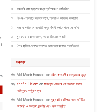
সরকারি বাসা ছাড়তে বাধ্য প্রশিক্ষক ও কর্মচারীরা
‘কখনও অপরাধে জড়িত হইনি, অপরাধও আমাকে জড়ায়নি’
সদর হাসপাতালে সরকারি ওষুধ বাঁধাহীনভাবে প্রদানের দাবি
খুন হওয়া বাবাকে দাফন, মেয়ের জীবনও সংকটে
হ
ন।
‘শেখ হাসিনা দেশকে ভারতের অঙ্গরাজ্য বানাতে চেয়েছিলেন’
মন্তব্য
Md .Monir Hossain
on
নবীগঞ্জে তরুণীর রহস্যজনক মৃত্যু
ES
shafiqul islam
on
মাধবপুরে যেভাবে ধরা পড়লেন ধর্ষণে
অভিযুক্ত অর্জুন লস্কর
Md .Monir Hossain
on
যুক্তরাষ্ট্র হবিগঞ্জ জেলা সমিতির
কার্যকরী ও উপদেষ্টা মন্ডলীর যৌথ সভা অনুষ্ঠিত