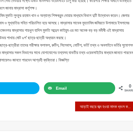
িজিটাল সেবা দেওয়ার লক্ষ্যে একটি মানসম্মত ওয়েবসাইট চালু করা হয়েছে। কারিগরি শিক্ষার অধীনে ভবিষ্যতে
লে জানায় মাদ্রাসা কর্তৃপক্ষ।
িম মুফতি লুৎফুর রহমান খান ও অন্যান্য শিক্ষকবৃন্দ দোয়ার মাধ্যমে বিভাগ দুটি উদ্বোধন করেন। জেলার
াবধি সুনাম ও সুখ্যাতির সহিত পরিচালিত হয়ে আসছে। মাদ্রাসার সাবেক মুহতামিম জমিয়তে উলামায়ে ইসলামের
উমেদনগর মাদ্রাসার শায়খুল হাদিস মুফতি আব্দুল কাইয়ুম এর মত অনেক বড় বড় মনীষী এই মাদ্রাসায়
 উভয় শাখায় মোট ৬শ’ ছাত্র-ছাত্রী অধ্যয়ন করছে।
্র-ছাত্রীরা তাদের পরীক্ষার ফলাফল, রুটিন, সিলেবাস, নোটিশ, ভর্তি তথ্য ও অনলাইনে ভর্তির সুযোগস
বৃন্দ মাদ্রাসার সকল বিভাগের সাথে যোগাযোগের তথ্যসহ যাবতীয় তথ্য ওয়েবসাইটের মাধ্যমে জানতে পারবে
মাসায়েলও জানতে পারবেন আগ্রহী ব্যক্তিরা। বিজ্ঞপ্তি
0
Email
SHAR
আড়াই বছরে জব্দ হওয়া মাদক ধ্বংস করেছে বিজিবি