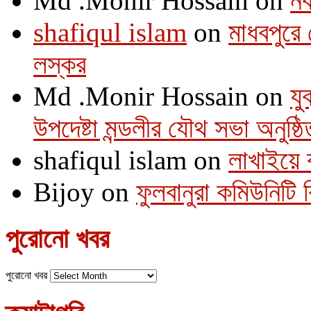
Md .Monir Hossain
on
নব
shafiqul islam
on
মাধবপুরে 
লস্কর
Md .Monir Hossain
on
যু
উপদেষ্টা মন্ডলীর যৌথ সভা অনুষ্ঠি
shafiqul islam
on
লাখাইয়ে 
Bijoy
on
ফুলবানুরা কমিউনিটি
পুরোনো খবর
পুরোনো খবর