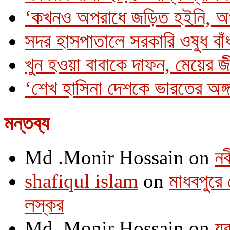
‘কখনও অপরাধে জড়িত হইনি, অ
সদর হাসপাতালে সরকারি ওষুধ বাঁধ
খুন হওয়া বাবাকে দাফন, মেয়ের 
‘শেখ হাসিনা দেশকে ভারতের অঙ্গ
মন্তব্য
Md .Monir Hossain
on
নব
shafiqul islam
on
মাধবপুরে 
লস্কর
Md .Monir Hossain
on
যু