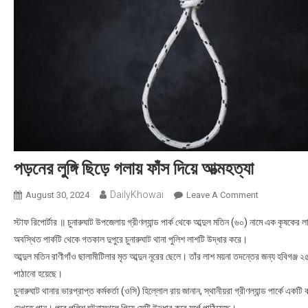
পড়নের লুঙ্গি ছিড়ে গলায় ফাঁস দিয়ে আত্মহত্যা
DailyKhowai
August 30, 2024
Leave A Comment
On পড়নের লুঙ্গি 
স্টাফ রিপোর্টার ॥ চুনারুঘাট উপজেলায় গ্রীণল্যান্ড পার্ক থেকে আব্দুল মতিন (৬০) নামে এক কৃষকের
অবস্থিত পার্কটি থেকে গতকাল দুপুরে চুনারুঘাট থানা পুলিশ লাশটি উদ্ধার করে।
আব্দুল মতিন রাণীগাঁও ছালামীটিলার মৃত আব্দুন নূরের ছেলে। তাঁর লাশ ময়না তদন্তের জন্য হবিগঞ্জ 
পাঠানো হয়েছে।
চুনারুঘাট থানার ভারপ্রাপ্ত কর্মকর্তা (ওসি) হিল্লোল রায় জানান, স্থানীয়রা গ্রীণল্যান্ড পার্কে এ
দেখতে পান। পরে পুলিশ ঘটনাস্থলে গিয়ে সেটি উদ্ধার করে মর্গে পাঠিয়েছে।