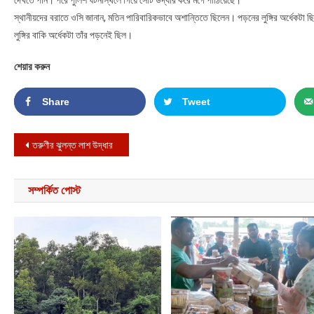
স্থানীয়দের বরাতে ওসি জানান, মতিন পারিবারিকভাবে অশান্তিতে ছিলেন। পড়নের লুঙ্গির অর্ধেকটা ছি
লুঙ্গির বাকি অর্ধেকটা তাঁর পড়নেই ছিল।
শেয়ার করুন
Share
Tweet
Post navigation
তরুণীর ঝুলন্ত লাশ উদ্ধার
সম্পর্কিত পোস্ট