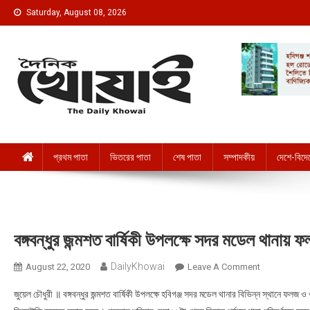
Skip to content
Saturday, August 08, 2026
দৈনিক খোয়াই । The Daily Khowai
Official Newspaper
প্রথম পাতা
ভিতরের পাতা
শেষ পাতা
সম্পাদকীয়
দেশে-বিদে
বঙ্গবন্ধুর জন্মশত বার্ষিকী উপলক্ষে সদর মডেল থানায় ফ
DailyKhowai
August 22, 2020
Leave A Comment
On বঙ্গবন্ধুর জন
জুয়েল চৌধুরী ॥ বঙ্গবন্ধুর জন্মশত বার্ষিকী উপলক্ষে হবিগঞ্জ সদর মডেল থানার বিভিন্ন স্থানে ফলজ 