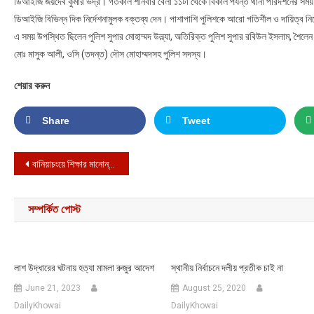
ডিআইজি জয়দেব কুমার ভদ্র। গতকাল শনিবার বেলা ১১টা থেকে বিকাল পর্যন্ত থানা পরিদর্শনের সম
ডিআইজি বিভিন্ন দিক নির্দেশনামুলক বক্তব্য দেন। পাশাপাশি পুলিশকে আরো গতিশীল ও দায়িত্ব নি
এ সময় উপস্থিত ছিলেন পুলিশ সুপার মোহাম্মদ উল্ল্যা, অতিরিক্ত পুলিশ সুপার রবিউল ইসলাম, শৈলে
মোঃ মাসুক আলী, ওসি (তদন্ত) দৌস মোহাম্মদসহ পুলিশ সদস্য।
শেয়ার করুন
Share
Tweet
Post navigation
বানিয়াচংয়ে শিক্ষার মানোন্নয়নে ভার্চুয়াল সভা
সম্পর্কিত পোস্ট
লাশ উদ্ধারের ঘটনায় হত্যা মামলা রুজুর আদেশ
স্থানীয় নির্বাচনে দলীয় প্রতীক চাই না
June 21, 2023
August 25, 2020
DailyKhowai
DailyKhowai