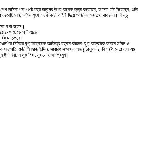
েন- শেখ হাসিনা গত ১৬টি বছর মানুষের উপর অনেক জুলুম করেছেন, অনেক কষ্ট দিয়েছেন, গুলি
না ভেবেছিলেন, আইন শৃংখলা রক্ষাকারী বাহিনী দিয়ে আজীবন ক্ষমতায় থাকবেন। কিন্তু
 এসব কথা বলেন।
ভয়ে দেশ ছেড়ে পালিয়েছে।
ার্যক্রম চলবে।
িএনপির সিনিয়র যুগ্ম আহ্বায়ক আজিজুর রহমান কাজল, যুগ্ম আহ্বায়ক আজম উদ্দিন ও
ক সভাপতি হাজী মিনহাজ উদ্দিন, সাধারণ সম্পাদক মজনু তালুকদার, বিএনপি নেতা এস এম
ইদ মিয়া, মাসুক মিয়া, নুর মোহাম্মদ প্রমুখ।