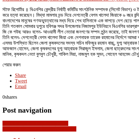
স্টাফ রিপোর্টার ॥ বিএনপির কেন্দ্রীয় নির্বাহী কমিটির সাংগঠনিক সম্পাদক (সিলেট বিভাগ
করে হত্যা করেছেন। মিথ্যা মামলায় দন্ড দিয়ে দেশনেত্রী বেগম খালেদা জিয়াকে ৬ বছর বন্
বাংলাদেশের মানুষের গণঅভ্যুত্থানের মধ্য দিয়ে শেখ হাসিনাকে এক কাপড়ে দেশ ছেড়ে পা
তিনি গতকাল সোমবার দুপুরে হবিগঞ্জ সদর উপজেলার নিজামপুর ইউনিয়নে বিএনপির ভারপ্রা
জি কে গউছ আরও বলেন- আওয়ামী লীগ নেতারা জনগণের সম্পদ লুন্ঠন করেছে, তাই জনগণ
তিনি বলেন- দেশনেত্রী বেগম খালেদা জিয়া এবং দেশনায়ক তারেক রহমানের নির্দেশে আমরা বন্যা
এসময় উপস্থিত ছিলেন জেলা কৃষকদলের সদস্য সচিব মফিজুর রহমান বাচ্চু, যুগ্ম আহ্বায়
আফজাল হোসেন, জেলা কৃষকদলের যুগ্ম আহ্বায়ক সিরাজুল ইসলাম, জেলা ছাত্রদলের সাংগঠন
মানিক, কৃষকদল নেতা বুলবুল চৌধুরী, শাকিল মিয়া, নাজমুল হক সুমন, সোহেল আহমেদ চৌধুরী
শেয়ার করুন
Share
Tweet
Email
0
shares
Post navigation
‘দেশকে অস্থির করার জন্য ষড়যন্ত্র চলছে’
বানিয়াচংয়ে তিন শিক্ষকের অপসারণ চেয়ে বিক্ষোভ