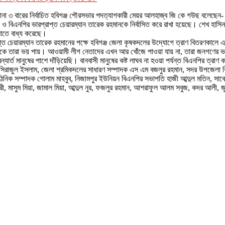
) ও টানা ৩ বারের নির্বাচিত হবিগঞ্জ পৌরসভার পদত্যাগকারী মেয়র আলহাজ্ব জি কে গউছ বলেছ
দি ও বিএনপির ভারপ্রাপ্ত চেয়ারম্যান তারেক রহমানকে নির্বাসিত করে রাখা হয়েছে। শেখ হাসি
লাতে বাধ্য করেছে।
প্ত চেয়ারম্যান তারেক রহমানের পক্ষে হবিগঞ্জ জেলা কৃষকদলের উদ্যোগে ত্রাণ বিতরণকালে
কে তারা ভয় পায়। আওয়ামী লীগ নেতাদের এখন আর খোঁজে পাওয়া যায় না, তারা জনগণের 
র্ত মানুষের পাশে দাঁড়িয়েছি। বানবাসী মানুষের কষ্ট লাঘব না হওয়া পর্যন্ত বিএনপির ত্রাণ ক
ক সিরাজুল ইসলাম, জেলা শ্রমিকদলের সাধারণ সম্পাদক এস এম বজলুর রহমান, সদর উপজেলা ব
িক সম্পাদক গোলাম মাহবুব, নিজামপুর ইউনিয়ন বিএনপির সভাপতি হাজী আব্দুল মতিন, সাবে
, মাসুম মিয়া, জামাল মিয়া, আব্দুল নুর, ফজলুর রহমান, আশরাফুল আলম সবুজ, কদর আলী, জুনা