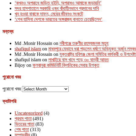
‘কখনও অপরাধে জড়িত হইনি, অপরাধও আমাকে জড়ায়নি’
সদর হাসপাতালে সরকারি ওষুধ বাঁধাহীনভাবে প্রদানের দাবি
খুন হওয়া বাবাকে দাফন, মেয়ের জীবনও সংকটে
‘শেখ হাসিনা দেশকে ভারতের অঙ্গরাজ্য বানাতে চেয়েছিলেন’
মন্তব্য
Md .Monir Hossain
on
নবীগঞ্জে তরুণীর রহস্যজনক মৃত্যু
shafiqul islam
on
মাধবপুরে যেভাবে ধরা পড়লেন ধর্ষণে অভিযুক্ত অর্জুন লস্ক
Md .Monir Hossain
on
যুক্তরাষ্ট্র হবিগঞ্জ জেলা সমিতির কার্যকরী ও উপদেষ্
shafiqul islam
on
লাখাইয়ে বাস খাদে পড়ে ৩০ যাত্রী আহত
Bijoy
on
ফুলবানুরা কমিউনিটি ক্লিনিকের সেবায় উপকৃত
পুরোনো খবর
পুরোনো খবর
ক্যাটাগরি
Uncategorized
(4)
প্রথম পাতা
(491)
ভিতরের পাতা
(83)
শেষ পাতা
(313)
সম্পাদকীয়
(8)