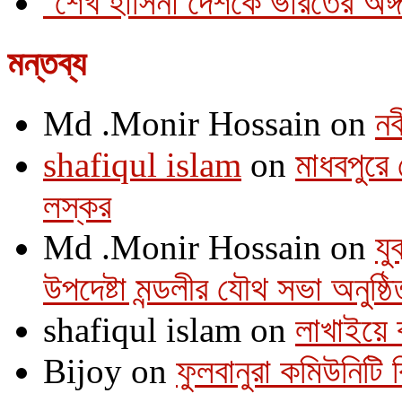
‘শেখ হাসিনা দেশকে ভারতের অঙ্গ
মন্তব্য
Md .Monir Hossain
on
নব
shafiqul islam
on
মাধবপুরে 
লস্কর
Md .Monir Hossain
on
যু
উপদেষ্টা মন্ডলীর যৌথ সভা অনুষ্ঠি
shafiqul islam
on
লাখাইয়ে 
Bijoy
on
ফুলবানুরা কমিউনিটি