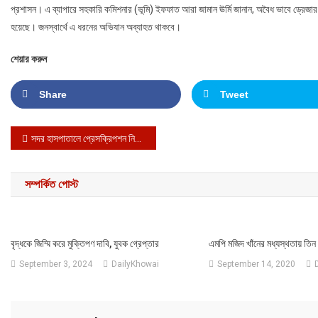
প্রশাসন। এ ব্যাপারে সহকারি কমিশনার (ভূমি) ইফফাত আরা জামান ঊর্মি জানান, অবৈধ ভাবে ড্রেজার
হয়েছে। জনস্বার্থে এ ধরনের অভিযান অব্যাহত থাকবে।
শেয়ার করুন
Share
Tweet
Post navigation
সদর হাসপাতালে প্রেসক্রিপশন নিয়ে দালালদের হাতাহাতি
সম্পর্কিত পোস্ট
বৃদ্ধকে জিম্মি করে মুক্তিপণ দাবি, যুবক গ্রেপ্তার
এমপি মজিদ খাঁনের মধ্যস্থতায় তিন 
September 3, 2024
DailyKhowai
September 14, 2020