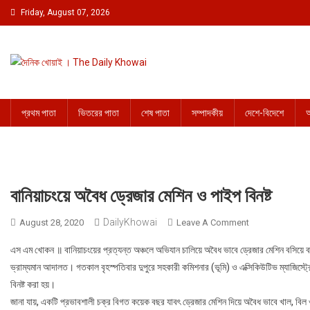
Skip to content
Friday, August 07, 2026
দৈনিক খোয়াই । The Daily Khowai
Official Newspaper
প্রথম পাতা
ভিতরের পাতা
শেষ পাতা
সম্পাদকীয়
দেশে-বিদেশে
আ
বানিয়াচংয়ে অবৈধ ড্রেজার মেশিন ও পাইপ বিনষ্ট
DailyKhowai
August 28, 2020
Leave A Comment
On বানিয়াচংয়ে অবৈধ 
এস এম খোকন ॥ বানিয়াচংয়ের প্রত্যন্ত অঞ্চলে অভিযান চালিয়ে অবৈধ ভাবে ড্রেজার মেশিন বসিয়ে ব
ভ্রাম্যমান আদালত। গতকাল বৃহস্পতিবার দুপুরে সহকারী কমিশনার (ভূমি) ও এক্সিকিউটিভ ম্যাজিস্ট
বিনষ্ট করা হয়।
জানা যায়, একটি প্রভাবশালী চক্র বিগত কয়েক বছর যাবৎ ড্রেজার মেশিন দিয়ে অবৈধ ভাবে খাল, ব