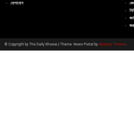
যোগাযোগ
জেল
সিভ
জা
জরু
© Copyright by The Daily Khowai
|
Theme: News Portal by
Mystery Themes
.