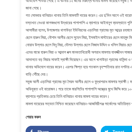
অভিযোগ পাওয়া গেছে। এ ঘটনায় ১২ জনের বিরুদ্ধে থানায় মামলা করেছেন সবুজ। আ
জানা গেছে।
গত সোমবার বানিয়াচং থানায় তিনি মামলাটি দায়ের করেন। এর দু’দিন আগে ওই বারো
দস্তখত নেওয়া কাগজগুলো উদ্ধারের পাশাপাশি এ ব্যাপারে আইনানুগ ব্যবস্থাতে পু
আসামীরা হলেন, উপজেলার খাগাউড়া ইউনিয়নের এড়ালিয়া গ্রামের মৃত আব্দুর রহমানের 
ছেলে হারুন মিয়া, নৌশাদ আলীর ছেলে সুহেল মিয়া, ইসমাইল মাস্টারের ছেলে মাহমুদ মিয়
নোয়াব উল্লার ছেলে মিনু মিয়া, দৌলত উল্লার ছেলে নিজাম উদ্দিন ও খলিল মিয়ার ছ
এদের মাঝে হারুন মিয়া ও আব্দাল বক্স মানবতাবিরোধী অপরাধ মামলায় যাবজ্জীবন সাজা
আদালতে বড় মিয়ার সাফাই স্বাক্ষী দিয়েছেন। এর আগে খাগাউড়া গ্রামের বাসিন্দা ও 
থানায় অভিযোগ দায়ের করেন। এরপর ক্ষিপ্ত হয়ে গতকাল বৃহস্পতিবার রাত দশটায়
বাড়ি পৌঁছে দেয়।
সবুজ আলী এড়ালিয়া গ্রামের মৃত সৈয়দ আলীর ছেলে ও যুদ্ধাপরাধ মামলার স্বাক্ষী।
অভিযুক্ত ওই বারোজন। পরে তাকে মারপিটের পাশাপাশি অস্ত্রের মুখে জিম্মি করে ১০
ব্যাপারে প্রতিকার চেয়ে তিনি বানিয়াচং থানায় মামলা দায়ের করেন।
মামলা দায়েরের সত্যতা নিশ্চিত করেছেন বানিয়াচং-আজমিরীগঞ্জ সার্কেলের অতিরিক্ত
শেয়ার করুন
Share
Tweet