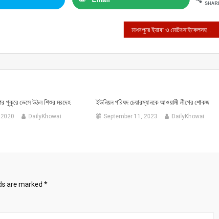
SHAR
মাধবপুরে ইয়াবা ও মোটরসাইকেলসহ আপন দুই ভাই বিজিবি’র হাতে আটক
পর পুকুরে ভেসে উঠল শিশুর মরদেহ
ইউনিয়ন পরিষদ চেয়ারম্যানকে আওয়ামী লীগের শোকজ
 2020
DailyKhowai
September 11, 2023
DailyKhowai
lds are marked
*