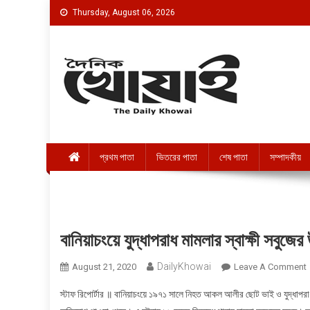
Skip to content
Thursday, August 06, 2026
দৈনিক খোয়াই । The Daily K
Official Newspaper
প্রথম পাতা
ভিতরের পাতা
শেষ পাতা
সম্পাদকীয়
বানিয়াচংয়ে যুদ্ধাপরাধ মামলার স্বাক্ষী সবুজে
DailyKhowai
August 21, 2020
Leave A Comment
O
স্টাফ রিপোর্টার ॥ বানিয়াচংয়ে ১৯৭১ সালে নিহত আকল আলীর ছোট ভাই ও যুদ্ধাপরাধ ম