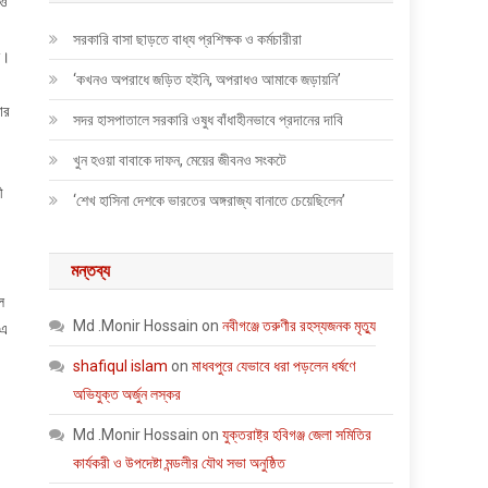
েও
সরকারি বাসা ছাড়তে বাধ্য প্রশিক্ষক ও কর্মচারীরা
ন।
‘কখনও অপরাধে জড়িত হইনি, অপরাধও আমাকে জড়ায়নি’
ার
সদর হাসপাতালে সরকারি ওষুধ বাঁধাহীনভাবে প্রদানের দাবি
খুন হওয়া বাবাকে দাফন, মেয়ের জীবনও সংকটে
ী
‘শেখ হাসিনা দেশকে ভারতের অঙ্গরাজ্য বানাতে চেয়েছিলেন’
মন্তব্য
ে
Md .Monir Hossain
on
নবীগঞ্জে তরুণীর রহস্যজনক মৃত্যু
 এ
shafiqul islam
on
মাধবপুরে যেভাবে ধরা পড়লেন ধর্ষণে
অভিযুক্ত অর্জুন লস্কর
Md .Monir Hossain
on
যুক্তরাষ্ট্র হবিগঞ্জ জেলা সমিতির
কার্যকরী ও উপদেষ্টা মন্ডলীর যৌথ সভা অনুষ্ঠিত