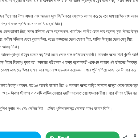
সামীদের দুইজন মানবতাবিরোধী অপরাধ মামলায় ফাঁসির আদেশপ্রাপ্ত মহিবুর রহমান বড় মিয়ার লোক বল
জন মিলে তার উপর হামলা এবং অস্ত্রের মুখে জিম্মি করে দস্তখত আদায় করেছে বলে মামলায় উল্লেখ করে
লিশ প্রশাসনের প্রতি আবেদন জানিয়েছেন তিনি।
ছেলে জালাই মিয়া, সফর উদ্দিনের ছেলে আব্দাল বক্স, শাহ হিরণ আলীর ছেলে শাহ আব্দাল, মৃত দৌলত উল্ল
া, কলিম উদ্দিনের ছেলে কুরেশ মিয়া, আব্দুর রহমানের ছেলে হেলাল মিয়া, সাজিদ উল্লার ছেলে সেলু মিয়া,
েলে আলফু মিয়া।
র আদেশপ্রাপ্ত মহিবুর রহমান বড় মিয়া মিয়ার লোক বলে জানিয়েছেন বাদী। আবদাল বক্সের মামা খুর্শেদ আল
বড় মিয়ার বিরুদ্ধে যুদ্ধাপরাধ মামলার পরিচালক ও তথ্য প্রদানকারী একেএম আজাদ ওই দু’জনের বিরুদ্ধে
 একেএম আজাদের উপর হামলা করে আব্দাল ও হারুনসহ কয়েকজন। পরে পুলিশ গিয়ে আজাদকে উদ্ধার করে
 মামলায় উল্লেখ করেন, গত ১৫ আগস্ট জালাই মিয়া ও আবদাল বক্সের বাড়ির সামনের রাস্তা থেকে তাকে তুল
০ ও ৫০ টাকার স্ট্যাম্প ও একটি কার্টিজ পেপারে ছয়টি দস্তখত নেয় হামলাকারীরা। পরে ঘটনার দু’দিন পর
 পুলিশ সুপার শেখ মোঃ সেলিম মিয়া। এনিয়ে পুলিশ তদন্তে নেমেছে বলেও জানান তিনি।
0
Email