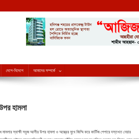
howai
দেশে-বিদেশে
আমাদের সম্পর্কে
র উপর হামলা
n বানিয়াচংয়ে যুদ্ধাপরাধ মামলার স্বাক্ষী সবুজের উপর হামলা
ামলার স্বাক্ষী সবুজ আলীর উপর হামলা ও অস্ত্রের মুখে জিম্মি করে কার্টিজ পেপারে দস্তখত নেয়ার