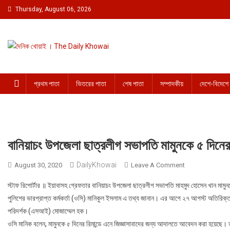
Skip to content
Thursday, August 06, 2026
দৈনিক খোয়াই । The Daily Khowai
Official Newspaper
প্রথম পাতা
ভিতরের পাতা
শেষ পাতা
সম্পাদকীয়
দেশে-বিদেশে
বানিয়াচং উপজেলা ছাত্রলীগ সভাপতি মামুনকে ৫ দিনের
DailyKhowai
August 30, 2020
Leave A Comment
On বানিয়াচং উপজেলা 
স্টাফ রিপোর্টার ॥ ইয়াবাসহ গ্রেফতার বানিয়াচং উপজেলা ছাত্রলীগ সভাপতি মাহমুদ হোসেন খান মামুনক
পুলিশের ভারপ্রাপ্ত কর্মকর্তা (ওসি) মানিকুল ইসলাম এ তথ্য জানান। এর আগে ২৭ আগস্ট অতিরিক্ত
পরিদর্শক (এসআই) মোজাম্মেল হক।
ওসি মানিক বলেন, মামুনকে ৫ দিনের রিমান্ডে এনে জিজ্ঞাসাবাদের জন্য আদালতে আবেদন করা হয়েছে। তব