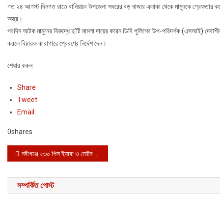
গত ২৪ আগস্ট দিনগত রাতে বানিয়াচং উপজেলা সদরের বড় বাজার এলাকা থেকে মামুনকে গ্রেফতার কর
অস্ত্র।
পরদিন আটক মামুনের বিরুদ্ধে দু’টি মামলা দায়ের করেন ডিবি পুলিশের উপ-পরিদর্শক (এসআই) দে
করলে বিচারক কারাগারে প্রেরণের নির্দেশ দেন।
শেয়ার করুন
Share
Tweet
Email
0
shares
Post navigation
নবীগঞ্জে ২৩০ পিস ইয়াবা ও মোটর সাইকেলসহ গ্রেফতার ১
সম্পর্কিত পোস্ট