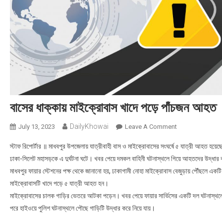
বাসের ধাক্কায় মাইক্রোবাস খাদে পড়ে পাঁচজন আহত
DailyKhowai
July 13, 2023
Leave A Comment
On বাসের ধাক্কায় ম
স্টাফ রিপোর্টার ॥ মাধবপুর উপজেলায় যাত্রীবাহী বাস ও মাইক্রোবাসের সংঘর্ষে ৫ যাত্রী আহত হয়
ঢাকা-সিলেট মহাসড়কে এ দুর্ঘটনা ঘটে। খবর পেয়ে দমকল বাহিনী ঘটনাস্থলে গিয়ে আহতদের উদ্ধার
মাধবপুর ফায়ার স্টেশনের পক্ষ থেকে জানানো হয়, ঢাকাগামী নোহা মাইক্রোবাস বেজুড়ায় পৌঁছলে একট
মাইক্রোবাসটি খাদে পড়ে ৫ যাত্রী আহত হন।
মাইক্রোবাসের চালক গাড়ির ভেতরে আটকা পড়েন। খবর পেয়ে ফায়ার সার্ভিসের একটি দল ঘটনাস্থলে 
পরে হাইওয়ে পুলিশ ঘটনাস্থলে পৌছে গাড়িটি উদ্ধার করে নিয়ে যায়।