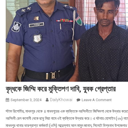
বৃদ্ধকে জিম্মি করে মুক্তিপণ দাবি, যুবক গ্রেপ্তার
DailyKhowai
September 3, 2024
Leave A Comment
On বৃদ্ধকে জিম
স্টাফ রিপোর্টার, মাধবপুর থেকে ॥ মাধবপুরের এক ব্যক্তিকে নরসিংদীতে জিম্মিদশা থেকে উদ্ধার কর
নরসিংদী রেল কলোনী থেকে ছাবু মিয়া নামে ওই ব্যক্তিকে উদ্ধার করে। এ ঘটনায় হোসাইন (২৬) না
মাধবপুর থানার ভারপ্রাপ্ত কর্মকর্তা (ওসি) আব্দুল্লাহ আল মামুন জানান, সিলেটে বিশ্বনাথ উপজেলা