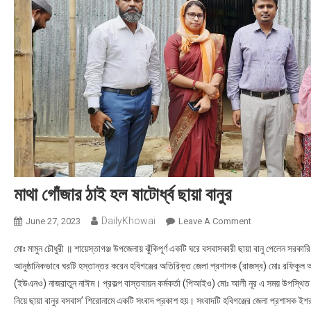
মাথা গোঁজার ঠাই হল ষাটোর্ধ্ব ছায়া বানুর
DailyKhowai
June 27, 2023
Leave A Comment
On মাথা গোঁজার ঠাই 
মোঃ মামুন চৌধুরী ॥ শায়েস্তাগঞ্জ উপজেলায় ঝুঁকিপূর্ণ একটি ঘরে বসবাসকারী ছায়া বানু পেলেন সর
আনুষ্ঠানিকভাবে ঘরটি হস্তান্তর করেন হবিগঞ্জের অতিরিক্ত জেলা প্রশাসক (রাজস্ব) মোঃ রফিকুল আলম
(ইউএনও) নাজরাতুন নাঈম। প্রকল্প বাস্তবায়ন কর্মকর্তা (পিআইও) মোঃ আলী নূর এ সময় উপস্থিত ছ
নিয়ে ছায়া বানুর বসবাস’ শিরোনামে একটি সংবাদ প্রকাশ হয়। সংবাদটি হবিগঞ্জের জেলা প্রশাসক 