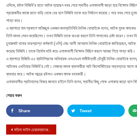
এদিকে, রউফ বিজিবি’র হাতে আটক হয়েছেন খবর পেয়ে স্থানীয় এলাকাবাসী জড়ো হয়ে বিক্ষোভ মিছ
প্রয়োজনীয় কাজে রাতে বাড়ি থেকে বের হলে বিজিবি তাকে ধরে নির্যাতন করেছে। পরে খবর পেয়ে চুনারু
শান্ত করে।
এ ব্যাপারে নাম প্রকাশে অনিচ্ছুক একজন জনপ্রতিনিধি দৈনিক খোয়াইকে বলেন, আটক যুবক মাদকে
তিনি মাদক সেবন করেছিলেন। তখন বিজিবি তাকে ধাওয়া করলে তিনি পালানোর চেষ্টা করেন। তখন বি
চুনারুঘাট থানার ভারপ্রাপ্ত কর্মকর্তা (ওসি) মোঃ আলী আশরাফ দৈনিক খোয়াইকে জানিয়েছেন, আটক 
করেছে বিজিবি। তাকে নির্দোষ দাবি করে এলাকাবাসী বিক্ষোভ মিছিল করলে আমরা গিয়ে শান্ত করি।
এ ব্যাপারে বিজিবি-৫৫ ব্যাটালিয়নের অধিনায়ক এসএনএম সামীউন্নবী চৌধুরী দৈনিক খোয়াইকে বলে
আটকের এখতিয়ার বিজিবি’র নেই। সেজন্য মাদক ব্যবসায়ীরা আট কিলোমিটারের অভ্যন্তরে আসে না
ব্যবহার করে। আটক আব্দুর রউফও একজন মাদক বহনকারী।
এলাকাবাসীর প্রতিবাদের বিষয়ে জানতে চাইলে তিনি বলেন, স্থানীয় কিছু লোক এলাকায় জড়ো হলে বিজি
শেয়ার করুন
Share
Tweet
Post navigation
মহিলা ভাইস চেয়ারম্যানের সাথে অশালীন আচরণের অভিযোগ