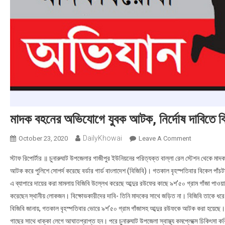
মাদক বহনের অভিযোগে যুবক আটক, নির্দোষ দাবিতে ব
DailyKhowai
October 23, 2020
Leave A Comment
On মাদক বহনের 
স্টাফ রিপোর্টার ॥ চুনারুঘাট উপজেলার গাজীপুর ইউনিয়নের পরিত্যক্ত বাল্লা রেল স্টেশন থেকে ম
আটক করে পুলিশে সোপর্দ করেছে বর্ডার গার্ড বাংলাদেশ (বিজিবি)। গতকাল বৃহস্পতিবার বিকেল পাঁচট
এ ব্যাপারে দায়ের করা মামলায় বিজিবি উল্লেখ করেছে আব্দুর রউফের কাছে ৯শ’৫০ গ্রাম গাঁজা পাওয়া
করেছেন স্থানীয় লোকজন। বিক্ষোভকারীদের দাবি- তিনি মাদকের সাথে জড়িত না। বিজিবি তাকে ধরে
বিজিবি জানায়, গতকাল বৃহস্পতিবার ভোরে ৯শ’৫০ গ্রাম গাঁজাসহ আব্দুর রউফকে আটক করা হয়েছে। 
গাছের সাথে ধাক্কা লেগে আঘাতপ্রাপ্ত হন। পরে চুনারুঘাট উপজেলা স্বাস্থ্য কমপ্লেক্সে চিকিৎসা 