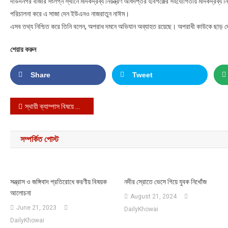
দাউদনগর বাজার সংলগ্ন স্থানে মাদকদ্রব্য নিয়ন্ত্রণ অধিদপ্তর হবিগঞ্জের সহযোগিতায় মাদকদ্রব্য 
পরিচালনা করে এ সাজা দেন ইউএনও নাজরাতুন নাঈম।
এসব তথ্য নিশ্চিত করে তিনি বলেন, অপরাধ দমনে অভিযান অব্যাহত রয়েছে। অপরাধী কাউকে ছাড় দ
শেয়ার করুন
Share
Tweet
Post navigation
স্থায়ী ক্যাম্পাস বিষয়ে খোয়াইয়ের মুখোমুখি শিক্ষামন্ত্রী ডা. দীপু মনি
সম্পর্কিত পোস্ট
সন্ত্রাস ও জঙ্গিবাদ প্রতিরোধে করণীয় বিষয়ক
নদীর স্রোতে ভেসে গিয়ে যুবক নিখোঁজ
আলোচনা
August 21, 2024
June 21, 2023
DailyKhowai
DailyKhowai