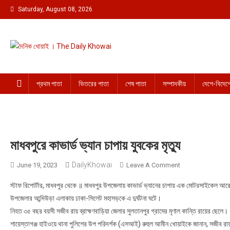
Skip to content
Saturday, August 08, 2026
দৈনিক খোয়াই । The Daily Khowai
Official Newspaper
প্রথম পাতা
ভিতরের পাতা
শেষ পাতা
সম্পাদকীয়
দেশে-বিদেশ
মাধবপুরে কাভার্ড ভ্যান চাপায় যুবকের মৃত্যু
DailyKhowai
June 19, 2023
Leave A Comment
On মাধবপুরে কাভার্ড ভ্য
স্টাফ রিপোর্টার, মাধবপুর থেকে ॥ মাধবপুর উপজেলায় কাভার্ড ভ্যানের চাপায় এক মোটরসাইকেল আ
উপজেলার আন্দিউড়া এলাকায় ঢাকা-সিলেট মহাসড়কে এ দুর্ঘটনা ঘটে।
নিহত ৩৫ বছর বয়সী সজীব রায় ব্রাহ্মণবাড়িয়া জেলার সুলতানপুর গ্রামের মৃণাল কান্তি রায়ের ছেলে।
শায়েস্তাগঞ্জ হাইওয়ে থানা পুলিশের উপ পরিদর্শক (এসআই) রুহুল আমীন খোয়াইকে জানান, সজীব রায়