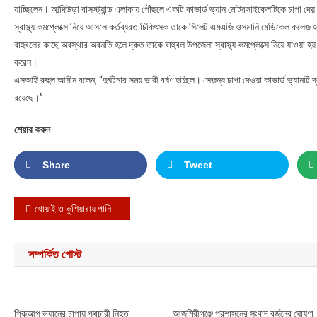
যাচ্ছিলেন। আন্দিউড়া বাসস্ট্যান্ড এলাকায় পৌঁছলে একটি কাভার্ড ভ্যান মোটরসাইকেলটিকে চাপা 
স্বাস্থ্য কমপ্লেক্সে নিয়ে আসলে কর্তব্যরত চিকিৎসক তাকে সিলেট এমএজি ওসমানি মেডিকেল কলেজ
বাহুবলের কাছে অবস্থার অবনতি হলে দ্রুত তাকে বাহুবল উপজেলা স্বাস্থ্য কমপ্লেক্সে নিয়ে যাওয়া 
করেন।
এসআই রুহুল আমীন বলেন, “দুর্ঘটনার সময় ভারী বর্ষণ হচ্ছিল। সেজন্য চাপা দেওয়া কাভার্ড ভ্যানট
রয়েছে।”
শেয়ার করুন
Share
Tweet
Post navigation
খোয়াই ও কুশিয়ারায় পানি বাড়ছে বিপজ্জনকভাবে ॥ বন্যার শঙ্কা
সম্পর্কিত পোস্ট
পিকআপ ভ্যানের চাপায় পথচারী নিহত
আজমিরীগঞ্জে প্রশাসনের সংবাদ বর্জনের ঘোষণা