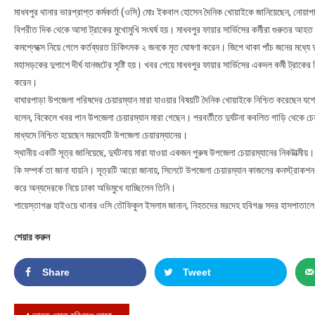
মাধবপুর থানার ভারপ্রাপ্ত কর্মকর্তা (ওসি) মোঃ ইকবাল হোসেন দৈনিক খোয়াইকে জানিয়েছেন, নোয়াপ
বিপরীত দিক থেকে আসা ট্রাকের মুখোমুখি সংঘর্ষ হয়। মাধবপুর ফায়ার সার্ভিসের কর্মীরা গুরুতর আহত 
কমপ্লেক্সে নিয়ে গেলে কর্তব্যরত চিকিৎসক ২ জনকে মৃত ঘোষণা করেন। জিপে থাকা পাঁচ জনের মধ্যে দ
মহাসড়কের দুপাশে দীর্ঘ যানজটের সৃষ্টি হয়। খবর পেয়ে মাধবপুর ফায়ার সার্ভিসের একদল কর্মী ট্রাক
করেন।
বাঘারপাড়া উপজেলা পরিষদের চেয়ারম্যান মারা যাওয়ার বিষয়টি দৈনিক খোয়াইকে নিশ্চিত করেছেন য
বলেন, বিকেলে খবর পান উপজেলা চেয়ারম্যান মারা গেছেন। পরবর্তীতে দুর্ঘটনা কবলিত গাড়ি থেকে চ
মাধ্যমে নিশ্চিত হয়েছেন মরদেহটি উপজেলা চেয়ারম্যানের।
স্থানীয় একটি সূত্র জানিয়েছে, দুর্ঘটনায় মারা যাওয়া একজন পুরুষ উপজেলা চেয়ারম্যানের নিকটাত্মীয়
কি সম্পর্ক তা জানা যায়নি। সূত্রটি আরো জানায়, সিলেটে উপজেলা চেয়ারম্যান কাজলের কনস্ট্রাক
করে অন্যদেরকে নিয়ে ঢাকা অভিমুখে যাচ্ছিলেন তিনি।
শায়েস্তাগঞ্জ হাইওয়ে থানার ওসি তৌফিকুল ইসলাম জানান, নিহতদের মরদেহ হবিগঞ্জ সদর হাসপাতালে
শেয়ার করুন
Share
Tweet