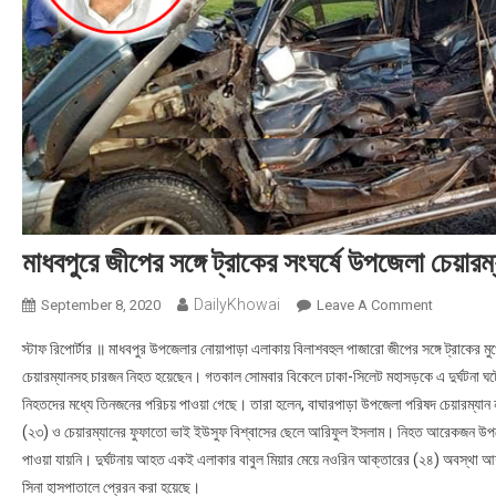
মাধবপুরে জীপের সঙ্গে ট্রাকের সংঘর্ষে উপজেলা চেয়ার
DailyKhowai
September 8, 2020
Leave A Comment
On মাধবপুরে 
স্টাফ রিপোর্টার ॥ মাধবপুর উপজেলার নোয়াপাড়া এলাকায় বিলাশবহুল পাজারো জীপের সঙ্গে ট্রাকের ম
চেয়ারম্যানসহ চারজন নিহত হয়েছেন। গতকাল সোমবার বিকেলে ঢাকা-সিলেট মহাসড়কে এ দুর্ঘটনা ঘ
নিহতদের মধ্যে তিনজনের পরিচয় পাওয়া গেছে। তারা হলেন, বাঘারপাড়া উপজেলা পরিষদ চেয়ারম্যান 
(২৩) ও চেয়ারম্যানের ফুফাতো ভাই ইউসুফ বিশ্বাসের ছেলে আরিফুল ইসলাম। নিহত আরেকজন উপজে
পাওয়া যায়নি। দুর্ঘটনায় আহত একই এলাকার বাবুল মিয়ার মেয়ে নওরিন আক্তারের (২৪) অবস্থা 
সিনা হাসপাতালে প্রেরন করা হয়েছে।