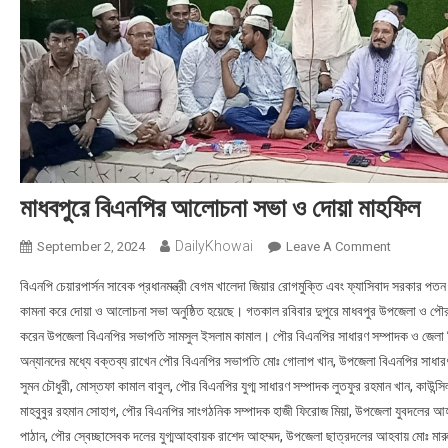
মাধবপুরে বিএনপির আলোচনা সভা ও দোয়া মাহফিল
DailyKhowai
September 2, 2024
Leave A Comment
On মাধবপুরে
বিএনপি চেয়ারপার্সন সাবেক প্রধানমন্ত্রী বেগম খালেদা জিয়ার রোগমুক্তি এবং ফ্যাসিবাদ সরকার পত
কামনা করে দোয়া ও আলোচনা সভা অনুষ্ঠিত হয়েছে। গতকাল রবিবার দুপুরে মাধবপুর উপজেলা ও প
করেন উপজেলা বিএনপির সভাপতি সামসুল ইসলাম কামাল। পৌর বিএনপির সাধারণ সম্পাদক ও জেলা ব
অন্যানদের মধ্যে বক্তব্য রাখেন পৌর বিএনপির সভাপতি মোঃ গোলাপ খান, উপজেলা বিএনপির সাধারণ সম
সুমন চৌধুরী, মোস্তফা কামাল বাবুল, পৌর বিএনপির যুগ্ম সাধারণ সম্পাদক লুতফুর রহমান খান, কাউন্
মাহবুবুর রহমান সোহাগ, পৌর বিএনপির সাংগঠনিক সম্পাদক হাজী ফিরোজ মিয়া, উপজেলা যুবদলের
পাঠান, পৌর স্বেচ্ছাসেবক দলের যুগ্মআহবায়ক রাশেদ আহম্মদ, উপজেলা ছাত্রদলের আহবায় মোঃ মার