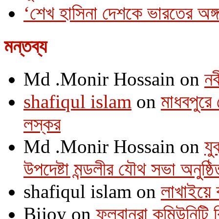
‘শেখ হাসিনা দেশকে ভারতের অঙ্গ
মন্তব্য
Md .Monir Hossain
on
নব
shafiqul islam
on
মাধবপুরে 
লস্কর
Md .Monir Hossain
on
যু
উপদেষ্টা মন্ডলীর যৌথ সভা অনুষ্ঠি
shafiqul islam
on
লাখাইয়ে 
Bijoy
on
ফুলবানুরা কমিউনিটি