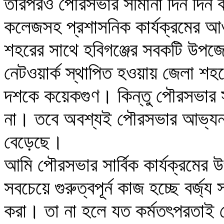
তারপরও পৌরসভার সীমানা দিন দিন 
কলেজসহ প্রশাসনিক কার্যক্রমের আও
শহরের সাথে হবিগঞ্জের সবকটি উপজেল
নেটওয়ার্ক স্থাপিত হওয়ায় জেলা শ
দশকে কয়েকগুণ। কিন্তু পৌরসভার স
না। তবে অবশ্যই পৌরসভার আভ্যন্
বেড়েছে।
আমি পৌরসভার সার্বিক কার্যক্রমের উ
সবচেয়ে গুরুত্বপূর্ন কাজ হচ্ছে বর্জ
করা। তা না হলে যত কর্মতৎপরতাই দ