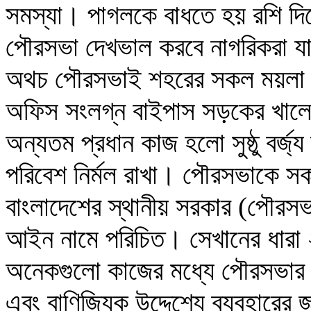
সমস্যা। পাগলকে বাধতে হয় রশি দিয়
পৌরসভা দেখভাল করবে নাগরিকরা যা
অথচ পৌরসভাই শহরের সকল ময়লা স
অফিস সংলগ্ন বাইপাস সড়কের খাল
অন্যতম প্রধান কাজ হলো সুষ্ঠু বর্জ্
পরিবেশ নির্মল রাখা। পৌরসভাকে স
বাংলাদেশের স্থানীয় সরকার (পৌর
আইন নামে পরিচিত। সেখানের ধারা 
অনেকগুলো কাজের মধ্যে পৌরসভার প
এবং বাণিজ্যিক উদ্দেশ্যে ব্যবহারের 