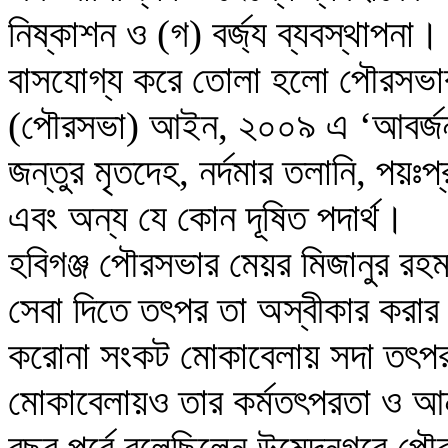
নিষ্কাশন ও (গ) বর্জ্য ব্যবস্থাপন
বাসযোগ্য করে তোলা হলো পৌরসভার
(পৌরসভা) আইন, ২০০৯ এ ‘আবর্জনা’ অর
জন্তুর মৃতদেহ, নর্দমার তলানি, পয়ঃপ্
এবং অন্য যে কোন দূষিত পদার্থ।
হবিগঞ্জ পৌরসভার মেয়র মিজানুর রহম
সেবা দিতে তৎপর তা অস্বীকার করা
করোনা সংকট মোকাবেলায় সদা তৎপর 
মোকাবেলায়ও তার কর্মতৎপরতা ও আ
বছর পূর্বে বলেছিলেন উমেদনগরে পৌরসভ