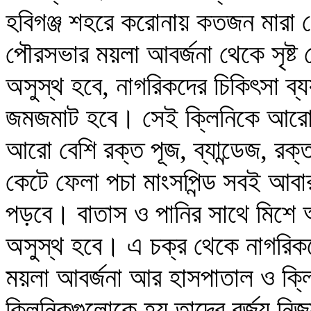
হবিগঞ্জ শহরে করোনায় কতজন মারা গ
পৌরসভার ময়লা আবর্জনা থেকে সৃষ্ট
অসুস্থ হবে, নাগরিকদের চিকিৎসা ব্
জমজমাট হবে। সেই ক্লিনিকে আরো ব
আরো বেশি রক্ত পূজ, ব্যান্ডেজ, রক্
কেটে ফেলা পচা মাংসপিন্ড সবই আবার
পড়বে। বাতাস ও পানির সাথে মিশে 
অসুস্থ হবে। এ চক্র থেকে নাগরিকদের
ময়লা আবর্জনা আর হাসপাতাল ও ক্
ক্লিনিকগুলোকে হয় তাদের বর্জ্য নি