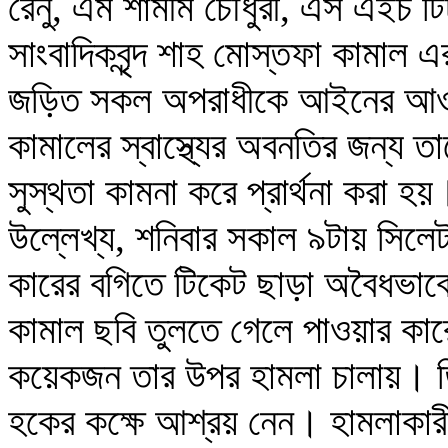
রেনু, এম শামীম চৌধুরী, এস এইচ টিট
সাংবাদিকবৃন্দ শাহ মোস্তফা কামাল এর
জড়িত সকল অপরাধীকে আইনের আওতা
কামালের স্বাস্থ্যের অবনতির জন্য ত
সুস্থতা কামনা করে প্রার্থনা করা হয়
উল্লেখ্য, শনিবার সকাল ৯টায় সিলেট
কারের বগিতে টিকেট ছাড়া অবৈধভাব
কামাল ছবি তুলতে গেলে পাওয়ার কার
কয়েকজন তার উপর হামলা চালায়। তিনি আত
হকের কক্ষে আশ্রয় নেন। হামলাকারীর