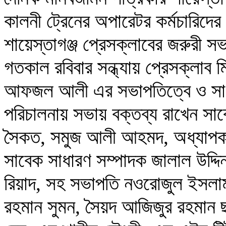
কালনী ট্রেনের অপারেটর কর্মচারিদের 
শায়েস্তাগঞ্জ প্রেসক্লাবের জরুরী স
গতকাল রবিবার সন্ধ্যায় প্রেসক্লাব
আফজল আলী এর সভাপতিত্বে ও সাধা
পরিচালনায় সভায় বক্তব্য রাখেন সা
সৈকত, সমুজ আলী আহমদ, অধ্যাপক ফ
সাবেক সাধারণ সম্পাদক জালাল উদ্দিন
রিয়াদ, সহ সভাপতি নওরোজুল ইসলাম চ
রহমান সুমন, সৈয়দ আজিজুর রহমান ছয়