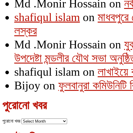
Md .Monir Hossain
on
নব
shafiqul islam
on
মাধবপুরে 
লস্কর
Md .Monir Hossain
on
যু
উপদেষ্টা মন্ডলীর যৌথ সভা অনুষ্ঠি
shafiqul islam
on
লাখাইয়ে 
Bijoy
on
ফুলবানুরা কমিউনিটি
পুরোনো খবর
পুরোনো খবর