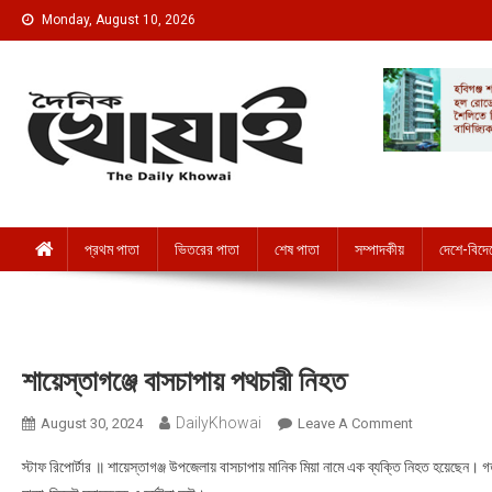
Skip to content
Monday, August 10, 2026
দৈনিক খোয়াই । The Daily Khowai
Official Newspaper
প্রথম পাতা
ভিতরের পাতা
শেষ পাতা
সম্পাদকীয়
দেশে-বিদে
শায়েস্তাগঞ্জে বাসচাপায় পথচারী নিহত
DailyKhowai
August 30, 2024
Leave A Comment
On শায়েস্তাগঞ্জে
স্টাফ রিপোর্টার ॥ শায়েস্তাগঞ্জ উপজেলায় বাসচাপায় মানিক মিয়া নামে এক ব্যক্তি নিহত হয়েছেন