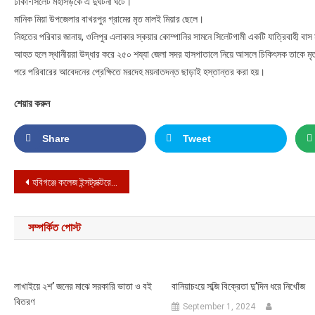
ঢাকা-সিলেট মহাসড়কে এ দুর্ঘটনা ঘটে।
মানিক মিয়া উপজেলার বাখরপুর গ্রামের মৃত মালই মিয়ার ছেলে।
নিহতের পরিবার জানায়, ওলিপুর এলাকার স্কয়ার কোম্পানির সামনে সিলেটগামী একটি যাত্রিবাহী বাস 
আহত হলে স্থানীয়রা উদ্ধার করে ২৫০ শয্যা জেলা সদর হাসপাতালে নিয়ে আসলে চিকিৎসক তাকে ম
পরে পরিবারের আবেদনের প্রেক্ষিতে মরদেহ ময়নাতদন্ত ছাড়াই হস্তান্তর করা হয়।
শেয়ার করুন
Share
Tweet
Post navigation
হবিগঞ্জে কলেজ ইন্সট্রাক্টরের পদত্যাগ দাবি
সম্পর্কিত পোস্ট
লাখাইয়ে ২শ’ জনের মাঝে সরকারি ভাতা ও বই
বানিয়াচংয়ে সব্জি বিক্রেতা দু’দিন ধরে নিখোঁজ
বিতরণ
September 1, 2024