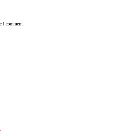
me I comment.
র