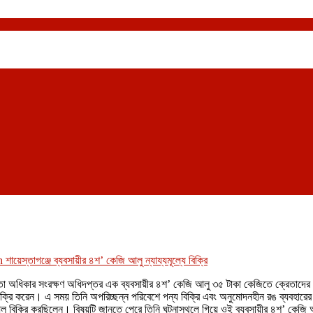
শায়েস্তাগঞ্জে ব্যবসায়ীর ৪শ’ কেজি আলু ন্যায্যমূল্যে বিক্রি
ভোক্তা অধিকার সংরক্ষণ অধিদপ্তর এক ব্যবসায়ীর ৪শ’ কেজি আলু ৩৫ টাকা কেজিতে ক্রেতাদ
 বিক্রি করেন। এ সময় তিনি অপরিচ্ছন্ন পরিবেশে পন্য বিক্রি এবং অনুমোদনহীন রঙ ব্যবহারে
 আলু বিক্রি করছিলেন। বিষয়টি জানতে পেরে তিনি ঘটনাস্থলে গিয়ে ওই ব্যবসায়ীর ৪শ’ কে