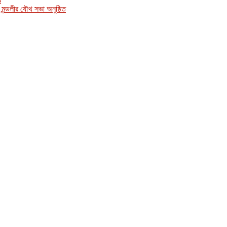
টা মন্ডলীর যৌথ সভা অনুষ্ঠিত