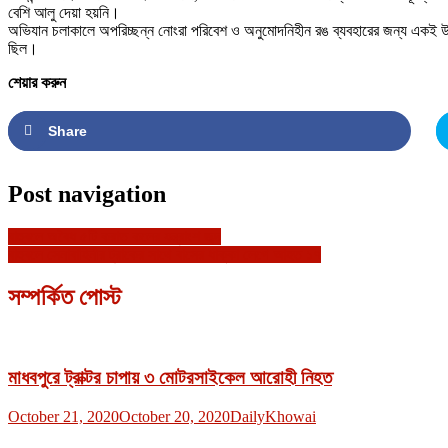
বেশি আলু দেয়া হয়নি।
অভিযান চলাকালে অপরিচ্ছন্ন নোংরা পরিবেশ ও অনুমোদনিহীন রঙ ব্যবহারের জন্য একই উ
ছিল।
শেয়ার করুন
Share
Post navigation
বাহুবলে অবৈধ ৫টি করাত কলের যন্ত্রাংশ জব্দ
বাহুবলে সেনাবাহিনীর ট্রাকের সাথে বাসের ধাক্কা লেগে আহত ১৭
সম্পর্কিত পোস্ট
মাধবপুরে ট্রাক্টর চাপায় ৩ মোটরসাইকেল আরোহী নিহত
October 21, 2020
October 20, 2020
DailyKhowai