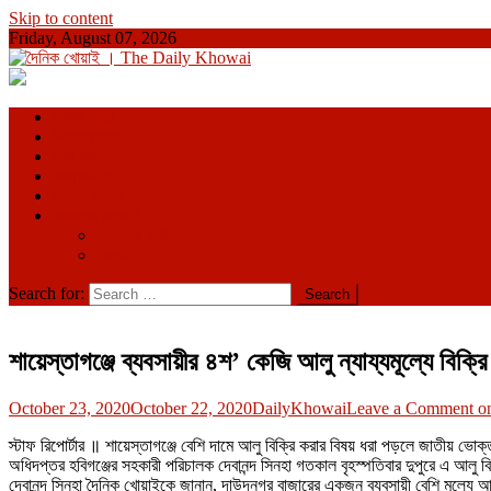
Skip to content
Friday, August 07, 2026
দৈনিক খোয়াই । The Daily Khowai
Official Newspaper
প্রথম পাতা
ভিতরের পাতা
শেষ পাতা
সম্পাদকীয়
দেশে-বিদেশে
আমাদের সম্পর্কে
আমাদের কথা
যোগাযোগ
Search for:
শায়েস্তাগঞ্জে ব্যবসায়ীর ৪শ’ কেজি আলু ন্যায্যমূল্যে বিক্রি
October 23, 2020
October 22, 2020
DailyKhowai
Leave a Comment
on 
স্টাফ রিপোর্টার ॥ শায়েস্তাগঞ্জে বেশি দামে আলু বিক্রি করার বিষয় ধরা পড়লে জাতীয় 
অধিদপ্তর হবিগঞ্জের সহকারী পরিচালক দেবানন্দ সিনহা গতকাল বৃহস্পতিবার দুপুরে এ আলু
দেবানন্দ সিনহা দৈনিক খোয়াইকে জানান, দাউদনগর বাজারের একজন ব্যবসায়ী বেশি মূল্যে