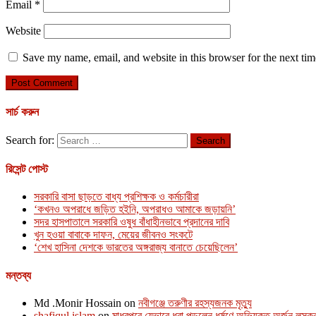
Email
*
Website
Save my name, email, and website in this browser for the next ti
সার্চ করুন
Search for:
রিসেন্ট পোস্ট
সরকারি বাসা ছাড়তে বাধ্য প্রশিক্ষক ও কর্মচারীরা
‘কখনও অপরাধে জড়িত হইনি, অপরাধও আমাকে জড়ায়নি’
সদর হাসপাতালে সরকারি ওষুধ বাঁধাহীনভাবে প্রদানের দাবি
খুন হওয়া বাবাকে দাফন, মেয়ের জীবনও সংকটে
‘শেখ হাসিনা দেশকে ভারতের অঙ্গরাজ্য বানাতে চেয়েছিলেন’
মন্তব্য
Md .Monir Hossain
on
নবীগঞ্জে তরুণীর রহস্যজনক মৃত্যু
shafiqul islam
on
মাধবপুরে যেভাবে ধরা পড়লেন ধর্ষণে অভিযুক্ত অর্জুন লস্ক