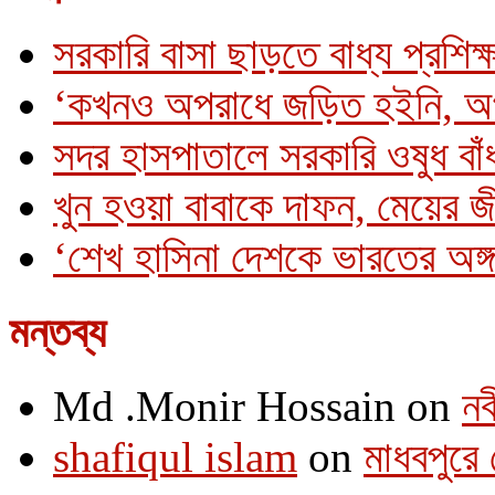
সরকারি বাসা ছাড়তে বাধ্য প্রশিক্
‘কখনও অপরাধে জড়িত হইনি, অ
সদর হাসপাতালে সরকারি ওষুধ বাঁধ
খুন হওয়া বাবাকে দাফন, মেয়ের 
‘শেখ হাসিনা দেশকে ভারতের অঙ্গ
মন্তব্য
Md .Monir Hossain
on
নব
shafiqul islam
on
মাধবপুরে 