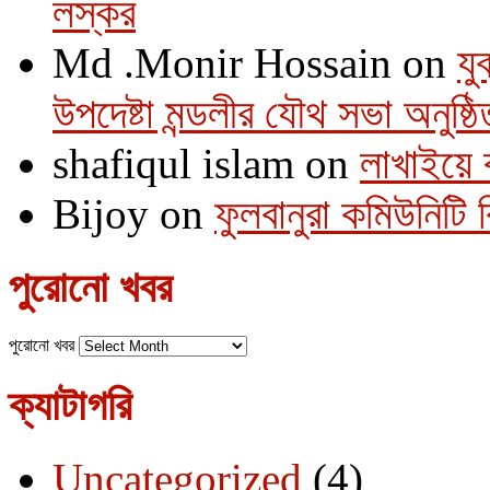
লস্কর
Md .Monir Hossain
on
যু
উপদেষ্টা মন্ডলীর যৌথ সভা অনুষ্ঠি
shafiqul islam
on
লাখাইয়ে 
Bijoy
on
ফুলবানুরা কমিউনিটি
পুরোনো খবর
পুরোনো খবর
ক্যাটাগরি
Uncategorized
(4)