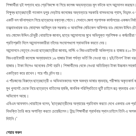
শিক্ষার্থীরা দুই সপ্তাহ ধরে শ্রেণিকক্ষে না গিয়ে কলেজ অভ্যন্তরের মূল ফটকে বসে আন্দোলন করছেন
বিক্ষুব্ধ ছাত্রছাত্রী গতকাল দুপুর দেড়টায় কলেজের অভ্যন্তরে সরকারি বাসভবনের গ্যাস, বিদ্যুৎ 
একটি দল ঘটনাস্থলে গিয়ে ছাত্রদের বক্তব্য শোনে। সেখানে জেলা প্রশাসক কার্যালয়ের একজন নির্বাহ
তত্ত্বাবধায়ক ডাঃ মোহাম্মদ আমিনুল হক সরকার ও আবাসিক মেডিকেল অফিসার ডাঃ মোমেন উদ্দিন চৌ
ডাঃ মোমেন উদ্দিন চৌধুরী খোয়াইকে জানান, ছাত্র আন্দোলনের মুখে অভিযুক্ত প্রশিক্ষক ও কর্মচারীর
প্রতিশ্রুতি দিলে আন্দোলনকারীরা তাঁদের সংযোগগুলো স্বাভাবিক করতে দেয়।
আন্দোলনে নেতৃত্ব দেওয়া ছাত্রছাত্রীরা জানায়, নার্সিং ও মিডওয়াইফারী অধিদপ্তর ৪ হাজার ৪১০ টাকা ভ
মিডওয়াইফারী কলেজে অন্যায়ভাবে ১৬ হাজার টাকা পর্যন্ত ভর্তি ফি নেওয়া হয়। দুই/তিনশ’ টাকা খরচ
হাজার। টাকা দিলেও অনেকের টেস্ট হয়নি। শিক্ষার্থীদের থেকে নেওয়া অতিরিক্ত টাকা উচ্চমান সহ
একত্রিত করে রাখেন। পরে পাঁচ বন্টন হয়।
এ পাঁচজনের বিরুদ্ধে ছাত্রছাত্রী ও অভিভাবকদের সঙ্গে অকথ্য ভাষার ব্যবহার, পরীক্ষায় অকৃতকার্য 
মুখ খুললেই ডেকে নিয়ে ছাত্রত্ব বাতিলের হুমকি, মানবিক পরিস্থিতিতে ছুটি চাইলে রূঢ় ব্যবহার এব
অভিযোগ আছে।
এবিএম আফফান খোয়াইকে বলেন, ‘ছাত্রছাত্রীদের অন্যায়ের প্রতিবাদ করতে দেখে একবার এক প্রশিক্ষক মু
বিভক্তি তৈরি করে অশান্তি করতে চেয়েছিলেন। হিন্দু শিক্ষার্থীরা প্রার্থনার স্থান চাইলে তিনি এ অপক
দিইনি।’
শেয়ার করুন