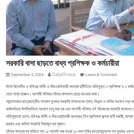
সরকারি বাসা ছাড়তে বাধ্য প্রশিক্ষক ও কর্মচারীরা
DailyKhowai
September 5, 2024
Leave A Comment
On সরকারি বাস
স্টাফ রিপোর্টার ॥ হবিগঞ্জ নার্সিং ও মিডওয়াইফারী কলেজে দুর্নীতিতে অভিযুক্ত ৩ প্রশিক্ষক ও ২ কর
যেতে বাধ্য হচ্ছেন। আগামী শনিবার তাঁদের বাসভবন ছেড়ে যাওয়ার কথা।
আন্দোলনরত ছাত্রছাত্রীর গতকাল বুধবার সরকারি বাসভবনের গ্যাস, বিদ্যুৎ ও পানির সংযোগ বন্ধ করে
কর্মকর্তাদের উপস্থিতিতে সংযোগ চালু করা হয় এবং আগামী শনিবার ওই পাঁচজনের সরকারি বাসভবন ছ
অভিযুক্তরা হলেন, হবিগঞ্জ নার্সিং ও মিডওয়াইফারী কলেজের তিন প্রশিক্ষক কল্পনা রাণী ঘরামী, সালম
রহমান এবং অফিস সহকারি সিরাজুল হক সুজন।
তাঁদের পদত্যাগের দাবিতে গত ১৮ আগস্ট শুরু হওয়া ২০ দফা দাবির ছাত্রআন্দোলন গত বুধবার এক দফ