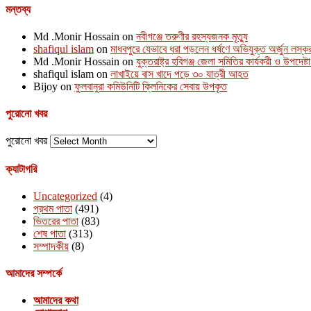
মন্তব্য
Md .Monir Hossain
on
নবীগঞ্জে তরুণীর রহস্যজনক মৃত্যু
shafiqul islam
on
মাধবপুরে যেভাবে ধরা পড়লেন ধর্ষণে অভিযুক্ত অর্জুন লস্ক
Md .Monir Hossain
on
যুক্তরাষ্ট্র হবিগঞ্জ জেলা সমিতির কার্যকরী ও উপদেষ্
shafiqul islam
on
লাখাইয়ে বাস খাদে পড়ে ৩০ যাত্রী আহত
Bijoy
on
ফুলবানুরা কমিউনিটি ক্লিনিকের সেবায় উপকৃত
পুরোনো খবর
পুরোনো খবর
ক্যাটাগরি
Uncategorized
(4)
প্রথম পাতা
(491)
ভিতরের পাতা
(83)
শেষ পাতা
(313)
সম্পাদকীয়
(8)
আমাদের সম্পর্কে
আমাদের কথা