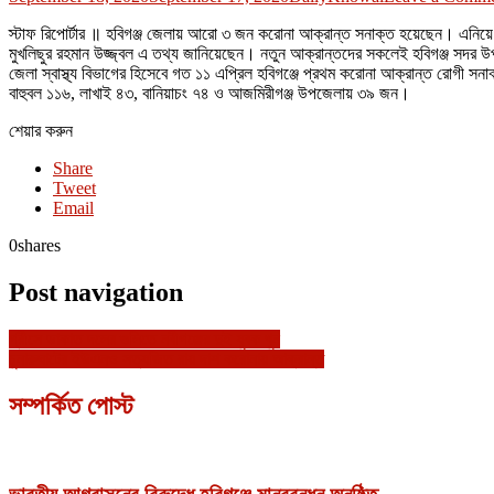
স্টাফ রিপোর্টার ॥ হবিগঞ্জ জেলায় আরো ৩ জন করোনা আক্রান্ত সনাক্ত হয়েছেন। এনিয়ে জ
মুখলিছুর রহমান উজ্জ্বল এ তথ্য জানিয়েছেন। নতুন আক্রান্তদের সকলেই হবিগঞ্জ সদর উপ
জেলা স্বাস্থ্য বিভাগের হিসেবে গত ১১ এপ্রিল হবিগঞ্জে প্রথম করোনা আক্রান্ত রোগী স
বাহুবল ১১৬, লাখাই ৪৩, বানিয়াচং ৭৪ ও আজমিরীগঞ্জ উপজেলায় ৩৯ জন।
শেয়ার করুন
Share
Tweet
Email
0
shares
Post navigation
গ্রীসে ডাকাত দলের গুলিতে নবীগঞ্জের দুই যুবক খুন
চুনারুঘাটের ইউএনও সত্যজিত রায় দাশ করোনায় আক্রান্ত
সম্পর্কিত পোস্ট