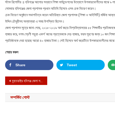
স্টাফ রিপোর্টার ॥ হবিগঞ্জে আলোর সন্ধানে শিক্ষা ফাউন্ডেশনের উদ্যোগে উপকারভোগীদের মাঝে ৯
সোমবার হবিগঞ্জের জেলা প্রশাসক প্রধান অতিথি হিসেবে এসব চেক বিতরণ করেন।
চেক বিতরণ অনুষ্ঠানে সভাপতিত্ব করেন অতিরিক্ত জেলা প্রশাসক (শিক্ষা ও আইসিটি) মর্জিনা আক্
উদ্দিন চৌধুরীসহ অন্যান্যরা এ সময় উপস্থিত ছিলেন।
জেলা প্রশাসন সূত্রে জানা গেছে, ২০১৮-২০১৯ অর্থ বছরে বিশ্ববিদ্যালয়ের ৫৫ শিক্ষার্থীর প্রতি
হাজার করে, দশম শ্রেণী পড়ুয়া একশ’ জনের প্রত্যেককে দেড় হাজার, ফরম পূরণের জন্য ১০ জন শিক্ষার
প্রতিষ্ঠানকে দেয়া হয়েছে আরো ৪০ হাজার টাকা। সেই হিসেবে অর্থ বছরটিতে উপকারভোগীদের মাঝ
শেয়ার করুন
Share
Tweet
Post navigation
যুক্তরাষ্ট্র হবিগঞ্জ জেলা সমিতির কার্যকরী ও উপদেষ্টা মন্ডলীর যৌথ সভা অনুষ্ঠিত
সম্পর্কিত পোস্ট