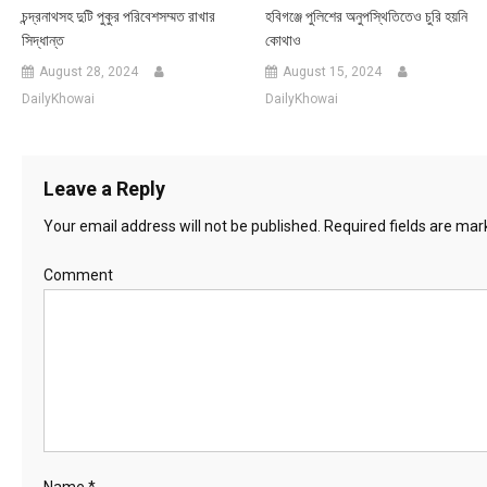
চন্দ্রনাথসহ দুটি পুকুর পরিবেশসম্মত রাখার
হবিগঞ্জে পুলিশের অনুপস্থিতিতেও চুরি হয়নি
সিদ্ধান্ত
কোথাও
August 28, 2024
August 15, 2024
DailyKhowai
DailyKhowai
Leave a Reply
Your email address will not be published.
Required fields are ma
Comment
Name
*