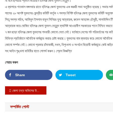
না মর্মে হুশিয়ারী প্রদান করেছেন হবিগঞ্জ জেলা যুবদল নেতৃবৃন্দ।
এ ব্যাপারে গতকাল মঙ্গলবার রাতে হবিগঞ্জ জেলা যুবদলের এক জরুরী সভা অনুষ্ঠিত হয়েছে। সভায় সর্বস
সালের ২৮ আগষ্ট যুবদলের কেন্দ্রীয় কমিটি কর্তৃক ৭ সদস্য বিশিষ্ট হবিগঞ্জ জেলা যুবদলের কমিটি 
সিতু সদস্য সচিব, আমিনুল ইসলাম বাবুল সিনিয়র যুগ্ম আহ্বায়ক, রুবেল আহমেদ চৌধুরী, সালাউদ্দিন টিট
আহ্বায়ক করে ঘোষিত হবিগঞ্জ জেলা যুবদল নেতৃবৃন্দ ফ্যাসিষ্ট আওয়ামীগ সরকারের পতন নিশ্চিত করতে
৭ জন ছাড়া হবিগঞ্জ জেলা যুবদলের পদধারী কোনো নেতা নেই। বর্তমানে দেশের পট পরিবর্তনের পর কতিপ
বিভিন্ন প্রতিষ্ঠানে অনৈতিক কর্মকান্ড করার চেষ্টা করছে। যুবদলের নাম ব্যবহার করে কোনো অনৈতিক 
কোনো সর্ম্পক নেই। কোনো প্রকার চাঁদাবাজী, দখল, বিশৃংখলা ও সংগঠন বিরোধী কর্মকান্ডে কেউ জ
সহ আইন শৃঙ্খলা বাহিনীর হাতে সোপর্দ করুন। প্রেস বিজ্ঞপ্তি
শেয়ার করুন
Share
Tweet
Post navigation
জেলা তথ্য অফিসের উদ্যোগে নারী সমাবেশ
সম্পর্কিত পোস্ট