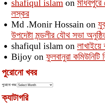
shafiqul islam
on
মাধবপুরে 
লস্কর
Md .Monir Hossain
on
যু
উপদেষ্টা মন্ডলীর যৌথ সভা অনুষ্ঠি
shafiqul islam
on
লাখাইয়ে 
Bijoy
on
ফুলবানুরা কমিউনিটি
পুরোনো খবর
পুরোনো খবর
ক্যাটাগরি