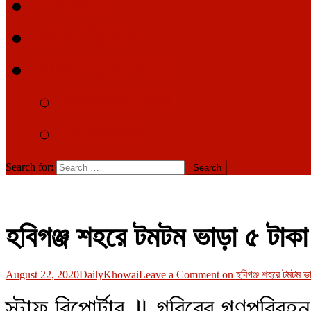
সম্পাদকীয়
দেশে-বিদেশে
আমাদের সম্পর্কে
আমাদের কথা
যোগাযোগ
Search for:
হবিগঞ্জ শহরে টমটম ভাড়া ৫ টাকা
August 22, 2020
DailyKhowai
Leave a Comment
on হবিগঞ্জ শহরে টমটম ভা
স্টাফ রিপোর্টার ॥ গরিবের গণপরিবহন 