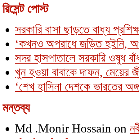
রিসেন্ট পোস্ট
সরকারি বাসা ছাড়তে বাধ্য প্রশিক্
‘কখনও অপরাধে জড়িত হইনি, অ
সদর হাসপাতালে সরকারি ওষুধ বাঁধ
খুন হওয়া বাবাকে দাফন, মেয়ের 
‘শেখ হাসিনা দেশকে ভারতের অঙ্গ
মন্তব্য
Md .Monir Hossain
on
নব