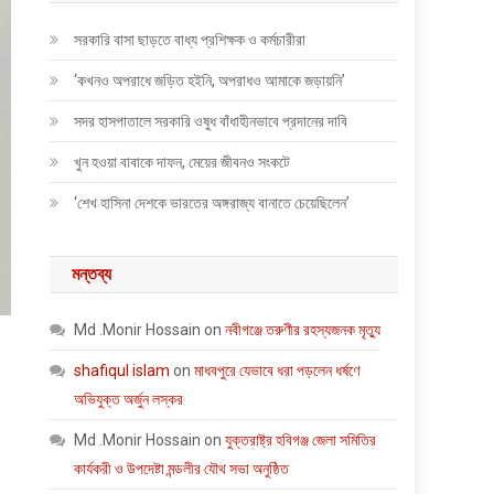
সরকারি বাসা ছাড়তে বাধ্য প্রশিক্ষক ও কর্মচারীরা
‘কখনও অপরাধে জড়িত হইনি, অপরাধও আমাকে জড়ায়নি’
সদর হাসপাতালে সরকারি ওষুধ বাঁধাহীনভাবে প্রদানের দাবি
খুন হওয়া বাবাকে দাফন, মেয়ের জীবনও সংকটে
‘শেখ হাসিনা দেশকে ভারতের অঙ্গরাজ্য বানাতে চেয়েছিলেন’
মন্তব্য
Md .Monir Hossain
on
নবীগঞ্জে তরুণীর রহস্যজনক মৃত্যু
shafiqul islam
on
মাধবপুরে যেভাবে ধরা পড়লেন ধর্ষণে
অভিযুক্ত অর্জুন লস্কর
Md .Monir Hossain
on
যুক্তরাষ্ট্র হবিগঞ্জ জেলা সমিতির
কার্যকরী ও উপদেষ্টা মন্ডলীর যৌথ সভা অনুষ্ঠিত