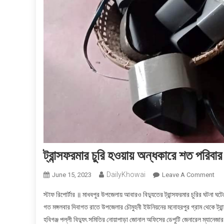
ট্রান্সফরমার চুরি হওয়ায় অন্ধকারে শত পরিবার
DailyKhowai
June 15, 2023
Leave A Comment
On ট
স্টাফ রিপোর্টার ॥ মাধবপুর উপজেলায় আবারও বিদ্যুতের ট্রান্সফরমার চুরির ঘটনা ঘ
গত মঙ্গলবার দিবাগত রাতে উপজেলার চৌমুহনী ইউনিয়নের মনোহরপুর গ্রাম থেকে ট্র
হবিগঞ্জ পল্লী বিদ্যুৎ সমিতির নোয়াপাড়া জোনাল অফিসের ডেপুটি জেনারেল ম্যানেজ