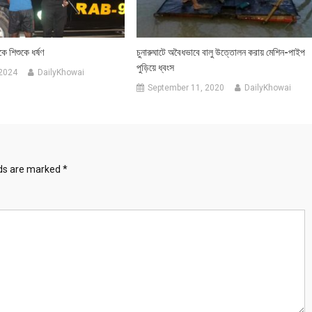
কে শিশুকে ধর্ষণ
চুনারুঘাটে অবৈধভাবে বালু উত্তোলন করায় মেশিন-পাইপ
পুড়িয়ে ধ্বংস
 2024
DailyKhowai
September 11, 2020
DailyKhowai
lds are marked
*