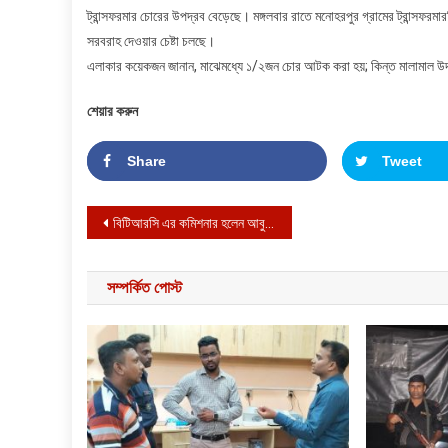
ট্রান্সফরমার চোরের উপদ্রব বেড়েছে। মঙ্গলবার রাতে মনোহরপুর গ্রামের ট্রান্সফরমা
সরবরাহ দেওয়ার চেষ্টা চলছে।
এলাকার কয়েকজন জানান, মাঝেমধ্যে ১/২জন চোর আটক করা হয়; কিন্ত মালামাল উদ্
শেয়ার করুন
Share
Tweet
Post navigation
বিটিআরসি এর কমিশনার হলেন আবু সৈয়দ দিলজার হোসেন
সম্পর্কিত পোস্ট