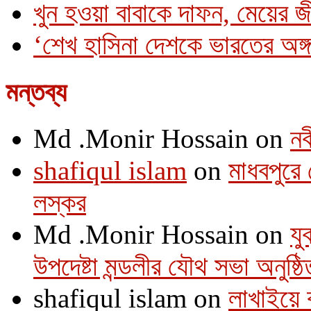
খুন হওয়া বাবাকে দাফন, মেয়ের 
‘শেখ হাসিনা দেশকে ভারতের অঙ্গ
মন্তব্য
Md .Monir Hossain
on
নব
shafiqul islam
on
মাধবপুরে 
লস্কর
Md .Monir Hossain
on
যু
উপদেষ্টা মন্ডলীর যৌথ সভা অনুষ্ঠি
shafiqul islam
on
লাখাইয়ে 