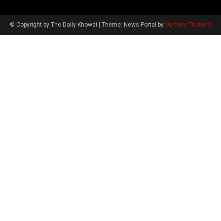
© Copyright by The Daily Khowai
|
Theme: News Portal by
Mystery Themes
.