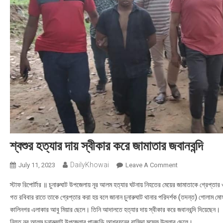
শ্বশুর হত্যার দায় স্বীকার করে জামাতার জবানবন্দি
DailyKhowai
July 11, 2023
Leave A Comment
On শ্বশুর হত্যার দায় 
স্টাফ রিপোর্টার ॥ চুনারুঘাট উপজেলায় নূর আলম হত্যার ঘটনায় নিহতের মেয়ের জামাতাকে গ্রেপ্তার ও 
গত রবিবার রাতে তাকে গ্রেপ্তার করা হয় বলে জানান চুনারুঘাট থানার পরিদর্শক (তদন্ত) গোলাম ম
কালিনগর এলাকার আবু মিয়ার ছেলে। তিনি আদালতে হত্যার দায় স্বীকার করে জবানবন্দি দিয়েছেন।
নিহত নূর আলম চুনারুঘাট উপজেলার পানছড়ি আশ্রয়নের বাসিন্দা মুন্সেফ উল্লার ছেলে।