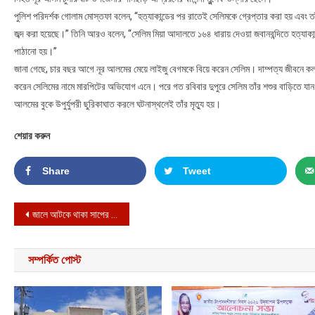
পুলিশ পরিদর্শক গোলাম মোস্তফা বলেন, “হত্যাকান্ডের পর রাতেই সেলিমকে গ্রেপ্তার করা হয় এবং তাঁ
জব্দ করা হয়েছে।” তিনি আরও বলেন, “সেলিম মিয়া আদালতে ১৬৪ ধারায় দেওয়া জবানবন্দিতে হত্যাকা
পাঠানো হয়।”
জানা গেছে, চার বছর আগে নূর আলমের মেয়ে লাইজু বেগমকে বিয়ে করেন সেলিম। দাম্পত্য জীবনে কল
করেন সেলিমের নামে মারপিটের অভিযোগ এনে। পরে গত রবিবার দুপুরে সেলিম তাঁর শশুর বাড়িতে যান। সে
আলমের বুকে উপুর্যুপরী ছুরিকাঘাত করলে ঘটনাস্থলেই তাঁর মৃত্যু হয়।
শেয়ার করুন
Share
Tweet
Post navigation
জালে আটকে থাকা সাপের কামড়ে প্রাণ গেল জেলের
সম্পর্কিত পোস্ট