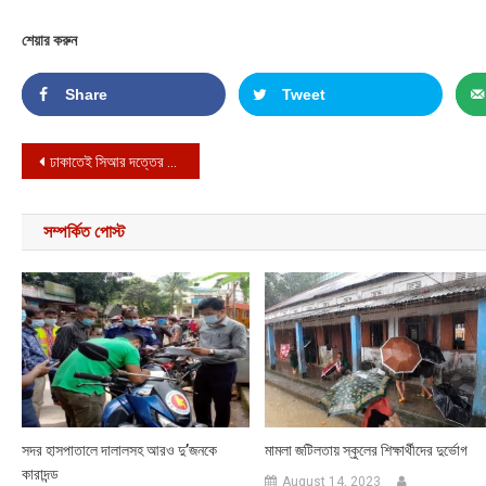
শেয়ার করুন
Share
Tweet
Post navigation
ঢাকাতেই সিআর দত্তের শেষ বিদায়
সম্পর্কিত পোস্ট
সদর হাসপাতালে দালালসহ আরও দু’জনকে
মামলা জটিলতায় স্কুলের শিক্ষার্থীদের দুর্ভোগ
কারাদন্ড
August 14, 2023