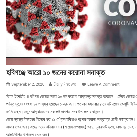
হবিগঞ্জে আরো ১০ জনের করোনা সনাক্ত
DailyKhowai
September 2, 2020
Leave A Comment
On হবিগঞ্জে
স্টাফ রিপোর্টার ॥ হবিগঞ্জ জেলায় আরো ১০ জন করোনা আক্রান্ত সনাক্ত হয়েছেন। এনিয়ে জেলায় 
পর্যন্ত মৃত্যুর সংখ্যা ১২ ও সুস্থ হয়েছেন ১০২৮ জন। গতকাল মঙ্গলবার রাতে হবিগঞ্জের ডেপুটি সিভিল
জানিয়েছেন। নতুন আক্রান্তদের সকলেই হবিগঞ্জ সদর উপজেলায় বাসিন্দা।
জেলা স্বাস্থ্য বিভাগের হিসেবে গত ১১ এপ্রিল হবিগঞ্জে প্রথম করোনা আক্রান্ত রোগী সনাক্ত হন।
হাজার ৫৭২ জন। এদের মধ্যে হবিগঞ্জ সদর (শায়েস্তাগঞ্জসহ) ৭৫৪, চুনারুঘাট ২৩৪, মাধবপুর ১৮২, ন
আজমিরীগঞ্জ উপজেলায় ৩৯ জন।